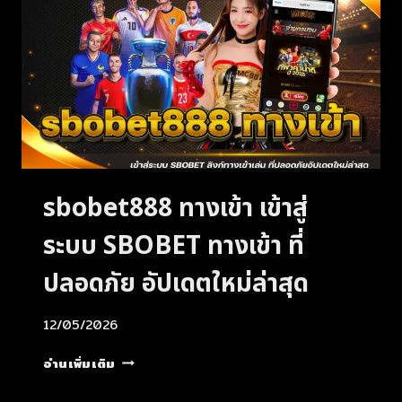
sbobet888 ทางเข้า เข้าสู่
ระบบ SBOBET ทางเข้า ที่
ปลอดภัย อัปเดตใหม่ล่าสุด
12/05/2026
อ่านเพิ่มเติม