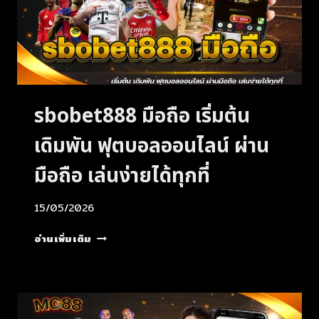
sbobet888 มือถือ เริ่มต้น
เดิมพัน ฟุตบอลออนไลน์ ผ่าน
มือถือ เล่นง่ายได้ทุกที่
15/05/2026
อ่านเพิ่มเติม