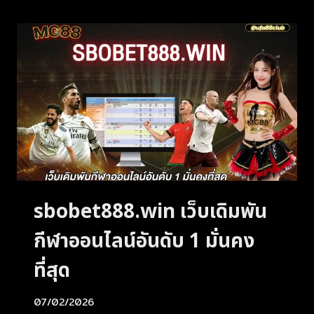
sbobet888.win เว็บเดิมพัน
กีฬาออนไลน์อันดับ 1 มั่นคง
ที่สุด
07/02/2026