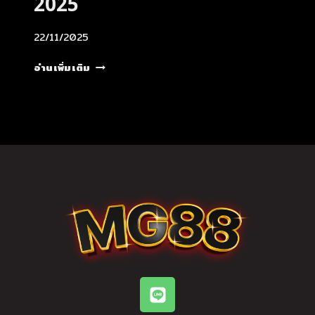
2025
22/11/2025
อ่านเพิ่มเติม