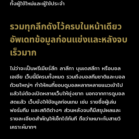
ทั้งผู้ใช้ใหม่และผู้ใช้ประจำ
รวมทุกลีกดังไว้ครบในหน้าเดียว
อัพเดทข้อมูลก่อนแข่งและหลังจบ
เร็วมาก
ไม่ว่าจะเป็นพรีเมียร์ลีก ลาลีกา บุนเดสลีกา หรือบอล
เอเชีย เว็บนี้มีครบทั้งหมด รวมถึงบอลทีมชาติและบอล
ถ้วยใหญ่ๆ ทำให้คนที่ชอบดูบอลหลากหลายแนวเข้าไป
แล้วไม่ต้องเปิดหลายเว็บให้ยุ่งยาก นอกจากการดูบอล
สดแล้ว เว็บยังให้ข้อมูลก่อนเกม เช่น รายชื่อผู้เล่น
ฟอร์มทีม และสถิติต่างๆ ส่วนหลังจบก็มีสรุปผลและ
รายละเอียดสำคัญให้เช็กได้ทันที ถือว่าเหมาะกับสายวิ
เคราะห์มากๆ