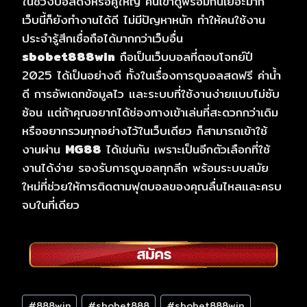
ในช่วงบอลดังหรือคู่ใหญ่ คนเข้าดูพร้อมกันเยอะมาก
เว็บนี้ก็ยังทำงานได้ดี ไม่มีปัญหาหนัก ทำให้คนใช้งาน
ประจำรู้สึกเชื่อถือได้มากกว่าเว็บอื่น
sbobet888win
ถือเป็นเว็บบอลที่ตอบโจทย์ปี
2025 ได้เป็นอย่างดี ทั้งในเรื่องการดูบอลสดฟรี ค่าน้ำ
ดี การอัพเดทข้อมูลไว และระบบที่ใช้งานง่ายแบบไม่ซับ
ซ้อน แต่ถ้าคุณอยากได้ช่องทางเข้าเล่นที่สะดวกกว่าเดิม
หรืออยากรวมทุกอย่างไว้ในเว็บเดียว ก็สามารถเข้าใช้
งานผ่าน
MG88
ได้เช่นกัน เพราะเป็นอีกตัวเลือกที่ใช้
งานได้ง่าย รองรับการดูบอลทุกลีก พร้อมระบบสมัย
ใหม่ที่ช่วยให้การติดตามฟุตบอลของคุณลื่นไหลและครบ
จบในที่เดียว
#
888win
#
sbobet888
#
sbobet888win