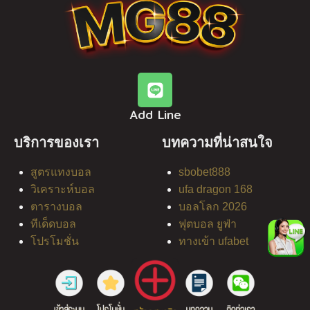
Add Line
บริการของเรา
บทความที่น่าสนใจ
สูตรแทงบอล
sbobet888
วิเคราะห์บอล
ufa dragon 168
ตารางบอล
บอลโลก 2026
ทีเด็ดบอล
ฟุตบอล ยูฟ่า
โปรโมชั่น
ทางเข้า ufabet
© Copyright 2026 All rights reserved