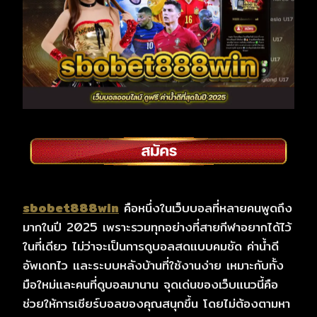
sbobet888win
คือหนึ่งในเว็บบอลที่หลายคนพูดถึง
มากในปี 2025 เพราะรวมทุกอย่างที่สายกีฬาอยากได้ไว้
ในที่เดียว ไม่ว่าจะเป็นการดูบอลสดแบบคมชัด ค่าน้ำดี
อัพเดทไว และระบบหลังบ้านที่ใช้งานง่าย เหมาะกับทั้ง
มือใหม่และคนที่ดูบอลมานาน จุดเด่นของเว็บแนวนี้คือ
ช่วยให้การเชียร์บอลของคุณสนุกขึ้น โดยไม่ต้องตามหา