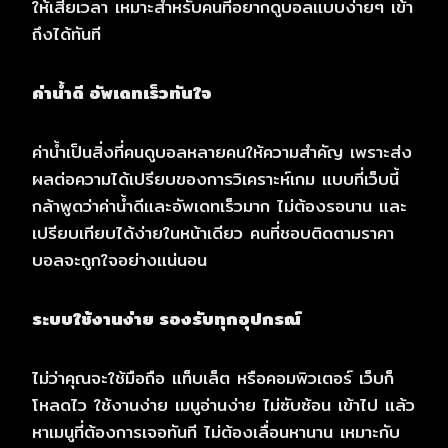
ให้เสียเวลา เหมาะสำหรับคนที่อยากดูบอลแบบง่ายๆ เข้า
ถึงได้ทันที
ค่าน้ำดี อัพเดทเร็วทันใจ
ค่าน้ำเป็นสิ่งที่คนดูบอลหลายคนให้ความสำคัญ เพราะส่ง
ผลต่อความได้เปรียบของการวิเคราะห์เกม แบบที่เว็บนี้
กล้าพูดว่าค่าน้ำดีและอัพเดทเร็วมาก ไม่ต้องรอนาน และ
เปรียบเทียบได้ง่ายในหน้าเดียว คนที่ชอบติดตามราคา
บอลจะถูกใจอย่างแน่นอน
ระบบใช้งานง่าย รองรับทุกอุปกรณ์
ไม่ว่าคุณจะใช้มือถือ แท็บเล็ต หรือคอมพิวเตอร์ เว็บก็
โหลดไว ใช้งานง่าย เมนูอ่านง่าย ไม่ซับซ้อน เข้าไป แล้ว
หาเมนูที่ต้องการเจอทันที ไม่ต้องเลื่อนหานาน เหมาะกับ