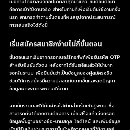
เมื่อท่านได้เข้าลิงก์ที่อัปเดตล่าสุดมาแล้ว ขั้นตอนต่อมา
คือการเข้าใช้งานจริง สำหรับท่านที่เพิ่งเริ่มต้นใช้งานครั้ง
แรก สามารถทำตามขั้นตอนที่ผมสรุปจากประสบการณ์
การเล่นจริงได้ดังนี้
เริ่มสมัครสมาชิกง่ายไม่กี่ขั้นตอน
ขั้นตอนแรกเริ่มจากกรอกเบอร์โทรศัพท์เพื่อรับรหัส OTP
สำหรับยืนยันตัวตน หลังจากได้รับรหัสแล้วให้นำมาก
รอกในระบบ เพื่อยืนยันว่าเป็นข้อมูลของผู้สมัครจริง
ช่วยให้การสมัครมีความปลอดภัยมากขึ้นและลดปัญหา
ข้อมูลผิดพลาดระหว่างใช้งาน
จากนั้นระบบจะให้ตั้งค่ารหัสผ่านสำหรับเข้าสู่ระบบ ซึ่ง
สามารถตั้งได้เองตามต้องการ เมื่อเสร็จแล้วจึงกรอก
ข้อมูลพื้นฐานอย่างชื่อ-นามสกุล ไอดีไลน์ และเพิ่มข้อมูล
บัญชีรับเงินผ่านธนาคารชั้นนำหรือวอลเลทที่ใช้งานอยู่