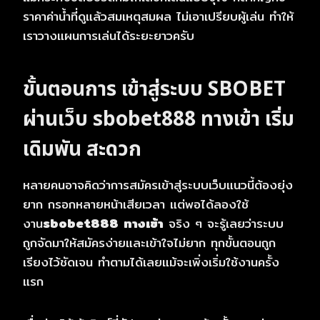
ราคาค่าน้ำที่ดูแล้วสมเหตุสมผล ไม่เอาเปรียบผู้เล่น ทำให้
เราวางแผนการเล่นได้ระยะยาวครับ
ขั้นตอนการ เข้าสู่ระบบ SBOBET
ผ่านเว็บ sbobet888 ทางเข้า เริ่ม
เดิมพัน สะดวก
หลายคนอาจคิดว่าการสมัครเข้าสู่ระบบเว็บแนวนี้ต้องยุ่ง
ยาก กรอกหลายหน้าเสียเวลา แต่พอได้ลองใช้
งาน
sbobet888
ทางเข้า
จริง ๆ จะรู้เลยว่าระบบ
ถูกจัดมาให้สมัครง่ายและเข้าใจไม่ยาก ทุกขั้นตอนถูก
เรียงไว้ชัดเจน ทำตามได้เลยแม้จะเพิ่งเริ่มใช้งานครั้ง
แรก