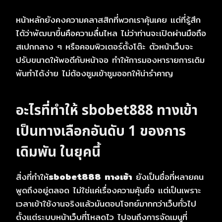
หน้าหลักยังคงความคลาสสิกที่พวกเราคุ้นเคย แต่ที่รู้สึก
ได้ว่าพัฒนาขึ้นคือความลื่นไหล ไม่ว่าท่านจะเปิดผ่านมือถือ
สเปกกลาง ๆ หรือคอมพิวเตอร์ตั้งโต๊ะ ตัวหน้าเว็บจะ
ปรับขนาดให้พอดีกับหน้าจอ ทำให้การมองหารายการเดิม
พันทำได้ง่าย ไม่ต้องซูมเข้าซูมออกให้น่ารำคาญ
อะไรที่ทำให้
sbobet888 ทางเข้า
เป็นทางเลือกอันดับ 1 ของการ
เดิมพัน ในยุคนี้
สิ่งที่ทำให้
sbobet888
ทางเข้า
ยังเป็นชื่อที่หลายคน
พูดถึงอยู่ตลอด ไม่ใช่แค่เรื่องความคุ้นชื่อ แต่เป็นเพราะ
เวลาเข้าใช้งานจริงแล้วมันตอบโจทย์มากกว่าเว็บทั่วไป
ตั้งแต่ระบบหน้าเว็บที่โหลดไว ไปจนถึงการจัดเมนูที่