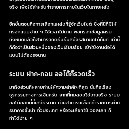
จริง เพื่อใช้สำหรับทำรายการภายในเว็บในภายหลัง
อีกขั้นตอนคือการเลือกแหล่งที่รู้จักเว็บไซต์ ซึ่งที่นี่ก็มีให้
กรอกแบบง่าย ๆ ใช้เวลาไม่นาน พอกรอกข้อมูลครบ
ทั้งหมดแล้วก็สามารถกดยืนยันสมัครสมาชิกได้ทันที เท่านี้
ก็ถือว่าเป็นส่วนหนึ่งของเว็บเรียบร้อย เข้าใช้งานต่อได้
แบบไม่ต้องรอนาน
ระบบ ฝาก-ถอน ออโต้ก็รวดเร็ว
มาถึงส่วนที่หลายท่านให้ความสำคัญที่สุด นั่นคือเรื่อง
ธุรกรรมทางการเงินครับ จากที่ผมลองใช้งานจริง ระบบ
ออโต้ของที่นี่เสถียรมาก ท่านสามารถเลือกทำรายการผ่าน
ธนาคารชั้นนำ ทั่วประเทศ หรือจะเลือกใช้ วอลเลท ก็
ทำได้ง่าย ๆ