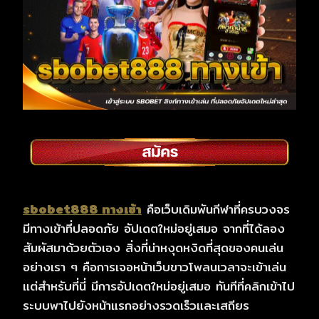
sbobet888 ทางเข้า
คือเว็บเดิมพันกีฬาที่ครบวงจร
มีทางเข้าที่ปลอดภัย อัปเดตใหม่อยู่เสมอ จากที่ได้ลอง
สัมผัสมาด้วยตัวเอง สิ่งที่น่าหงุดหงิดที่สุดของคนเล่น
อย่างเรา ๆ คือการเจอหน้าเว็บขาวโพลนเวลาจะเข้าเล่น
แต่สำหรับที่นี่ มีการอัปเดตใหม่อยู่เสมอ ทันทีที่คลิกเข้าไป
ระบบพาไปยังหน้าแรกอย่างรวดเร็วและเสถียร