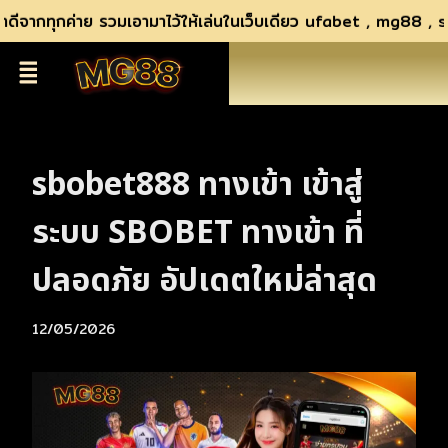
ีจากทุกค่าย รวมเอามาไว้ให้เล่นในเว็บเดียว ufabet , mg88 , sbo
sbobet888 ทางเข้า เข้าสู่
ระบบ SBOBET ทางเข้า ที่
ปลอดภัย อัปเดตใหม่ล่าสุด
12/05/2026