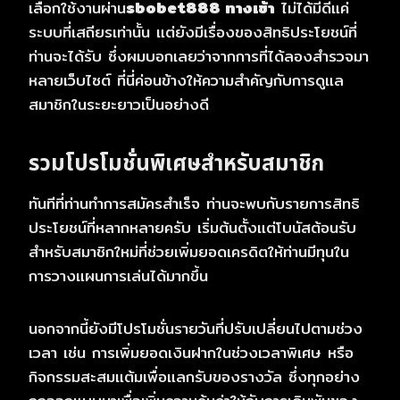
เลือกใช้งานผ่าน
sbobet888 ทางเข้า
ไม่ได้มีดีแค่
ระบบที่เสถียรเท่านั้น แต่ยังมีเรื่องของสิทธิประโยชน์ที่
ท่านจะได้รับ ซึ่งผมบอกเลยว่าจากการที่ได้ลองสำรวจมา
หลายเว็บไซต์ ที่นี่ค่อนข้างให้ความสำคัญกับการดูแล
สมาชิกในระยะยาวเป็นอย่างดี
รวมโปรโมชั่นพิเศษสำหรับสมาชิก
ทันทีที่ท่านทำการสมัครสำเร็จ ท่านจะพบกับรายการสิทธิ
ประโยชน์ที่หลากหลายครับ เริ่มต้นตั้งแต่โบนัสต้อนรับ
สำหรับสมาชิกใหม่ที่ช่วยเพิ่มยอดเครดิตให้ท่านมีทุนใน
การวางแผนการเล่นได้มากขึ้น
นอกจากนี้ยังมีโปรโมชั่นรายวันที่ปรับเปลี่ยนไปตามช่วง
เวลา เช่น การเพิ่มยอดเงินฝากในช่วงเวลาพิเศษ หรือ
กิจกรรมสะสมแต้มเพื่อแลกรับของรางวัล ซึ่งทุกอย่าง