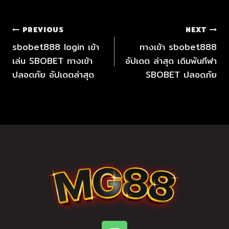
PREVIOUS
NEXT
sbobet888 login เข้า
ทางเข้า sbobet888
เล่น SBOBET ทางเข้า
อัปเดต ล่าสุด เดิมพันกีฬา
ปลอดภัย อัปเดตล่าสุด
SBOBET ปลอดภัย