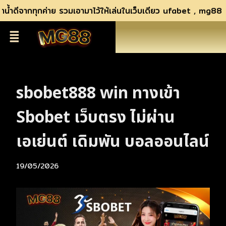
้ำดีจากทุกค่าย รวมเอามาไว้ให้เล่นในเว็บเดียว ufabet , mg88 , 
sbobet888 win ทางเข้า
Sbobet เว็บตรง ไม่ผ่าน
เอเย่นต์ เดิมพัน บอลออนไลน์
19/05/2026