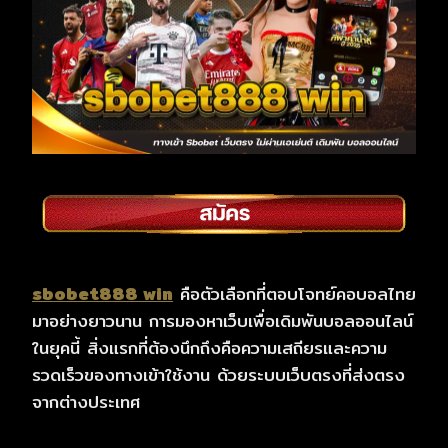
sbobet888 win
คือตัวเลือกที่ตอบโจทย์คอบอลไทย
มาอย่างยาวนาน การมองหาเว็บเพื่อเดิมพันบอลออนไลน์
ในยุคนี้ สิ่งแรกที่ต้องนึกถึงคือความเสถียรและความ
รวดเร็วของทางเข้าใช้งาน ด้วยระบบเว็บตรงที่ส่งตรง
จากต่างประเทศ