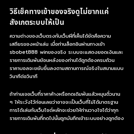
วิธีเช็คทางเข้าของจริงดูไม่ยากแค่
สังเกตระบบให้เป็น
ความต่างของเว็บตรงกับเว็บผีที่เห็นได้ชัดคือความ
เสถียรของหน้าเล่น เมื่อท่านล็อกอินผ่านทางเข้า
sbobet888 winของจริง ระบบจะแสดงยอดเงินและ
รายการเดิมพันย้อนหลังของท่านได้ถูกต้องครบถ้วน
ราคาบอลจะขยับขึ้นลงตามสถานการณ์จริงในสนามแบบ
วินาทีต่อวินาที
ถ้าท่านเจอเว็บที่ราคาค้างหรือกดเดิมพันแล้วหมุนติ้วนาน
ๆ ให้ระวังไว้ก่อนเลยว่าอาจจะเป็นเว็บที่ไม่ได้มาตรฐาน
การได้เล่นกับเว็บไซต์หลักจะช่วยให้ท่านวางใจได้ว่าทุก
รายการเดิมพันที่กดไปนั้นถูกบันทึกเข้าระบบอย่างถูกต้อง