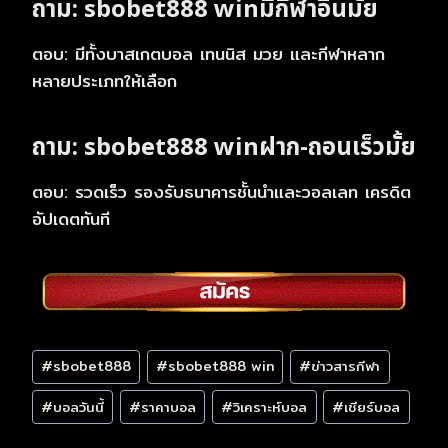
ถาม:
sbobet888 win
มีกีฬาอื่นมั้ย
ตอบ: มีทั้งบาสเกตบอล เทนนิส มวย และกีฬาหลาก
หลายประเภทให้เลือก
ถาม:
sbobet888 win
ฝาก-ถอนเร็วมั้ย
ตอบ: รวดเร็ว รองรับธนาคารชั้นนำและวอลเลท เครดิต
อัปเดตทันที
#
sbobet888
#
sbobet888 win
#
ข่าวสารกีฬา
#
บอลวันนี้
#
ราคาบอล
#
วิเคราะห์บอล
#
เชียร์บอล