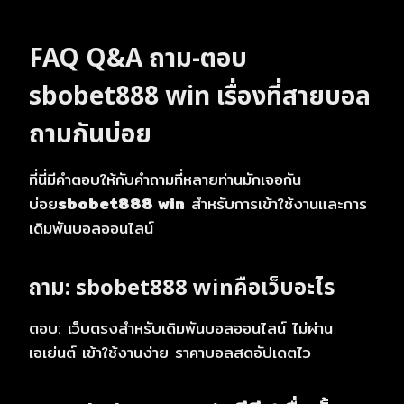
FAQ Q&A ถาม-ตอบ
sbobet888 win
เรื่องที่สายบอล
ถามกันบ่อย
ที่นี่มีคำตอบให้กับคำถามที่หลายท่านมักเจอกัน
บ่อย
sbobet888 win
สำหรับการเข้าใช้งานและการ
เดิมพันบอลออนไลน์
ถาม:
sbobet888 win
คือเว็บอะไร
ตอบ: เว็บตรงสำหรับเดิมพันบอลออนไลน์ ไม่ผ่าน
เอเย่นต์ เข้าใช้งานง่าย ราคาบอลสดอัปเดตไว