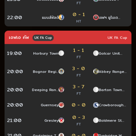
FT
0 - 1
22:00
แมนส์ฟิลด์
เชฟฯ ยูไนเต…
HT
เอฟเอ คัพ
UK FA Cup
UK FA Cup
1 - 1
19:00
Horbury Town
Golcar Unit…
FT
3 - 0
20:00
Bognor Regi…
Abbey Range…
FT
3 - 7
20:00
Deeping Ran…
Barton Town…
FT
20:00
0 - 0
Guernsey
Crowborough…
0 - 3
21:00
Gresley
Boldmere St…
FT
21:00
0 - 0
Godalming T…
Tunbridge W…