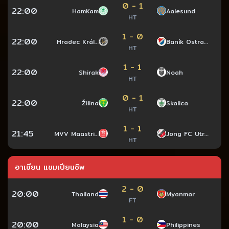
0 - 1
22:00
HamKam
Aalesund
HT
1 - 0
22:00
Hradec Král…
Baník Ostra…
HT
1 - 1
22:00
Shirak
Noah
HT
0 - 1
22:00
Žilina
Skalica
HT
1 - 1
21:45
MVV Maastri…
Jong FC Utr…
HT
อาเซียน แชมเปียนชิพ
2 - 0
20:00
Thailand
Myanmar
FT
1 - 0
20:00
Malaysia
Philippines