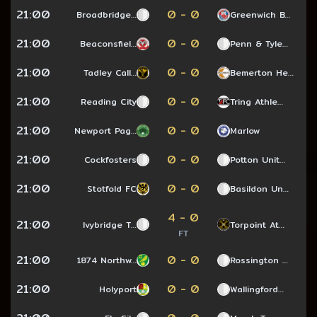
21:00
0 - 0
Broadbridge…
Greenwich B…
21:00
0 - 0
Beaconsfiel…
Penn & Tyle…
21:00
0 - 0
Tadley Call…
Bemerton He…
21:00
0 - 0
Reading City
Tring Athle…
21:00
0 - 0
Newport Pag…
Marlow
21:00
0 - 0
Cockfosters
Potton Unit…
21:00
0 - 0
Stotfold FC
Basildon Un…
4 - 0
21:00
Ivybridge T…
Torpoint At…
FT
21:00
0 - 0
1874 Northw…
Rossington …
21:00
0 - 0
Holyport
Wallingford…