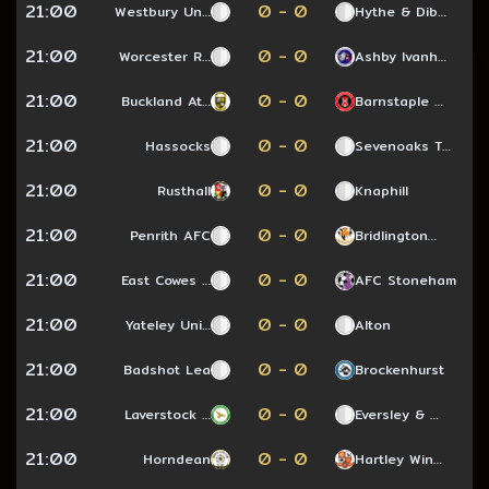
21:00
0 - 0
Westbury Un…
Hythe & Dib…
21:00
0 - 0
Worcester R…
Ashby Ivanh…
21:00
0 - 0
Buckland At…
Barnstaple …
21:00
0 - 0
Hassocks
Sevenoaks T…
21:00
0 - 0
Rusthall
Knaphill
21:00
0 - 0
Penrith AFC
Bridlington…
21:00
0 - 0
East Cowes …
AFC Stoneham
21:00
0 - 0
Yateley Uni…
Alton
21:00
0 - 0
Badshot Lea
Brockenhurst
21:00
0 - 0
Laverstock …
Eversley & …
21:00
0 - 0
Horndean
Hartley Win…