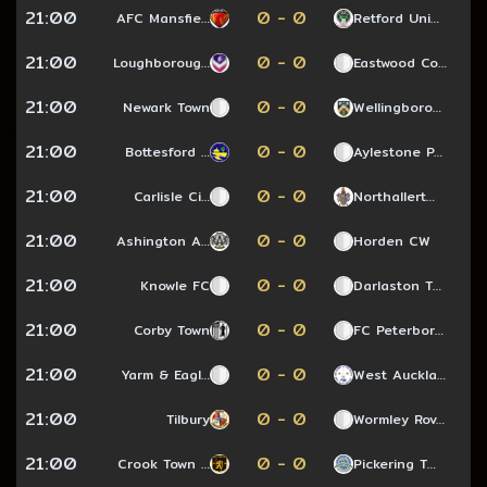
21:00
0 - 0
AFC Mansfie…
Retford Uni…
21:00
0 - 0
Loughboroug…
Eastwood Co…
21:00
0 - 0
Newark Town
Wellingboro…
21:00
0 - 0
Bottesford …
Aylestone P…
21:00
0 - 0
Carlisle Ci…
Northallert…
21:00
0 - 0
Ashington A…
Horden CW
21:00
0 - 0
Knowle FC
Darlaston T…
21:00
0 - 0
Corby Town
FC Peterbor…
21:00
0 - 0
Yarm & Eagl…
West Auckla…
21:00
0 - 0
Tilbury
Wormley Rov…
21:00
0 - 0
Crook Town …
Pickering T…