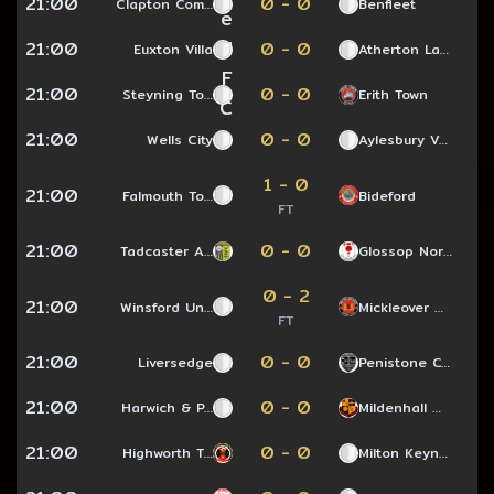
21:00
0 - 0
Clapton Com…
Benfleet
21:00
0 - 0
Euxton Villa
Atherton La…
21:00
0 - 0
Steyning To…
Erith Town
21:00
0 - 0
Wells City
Aylesbury V…
1 - 0
21:00
Falmouth To…
Bideford
FT
21:00
0 - 0
Tadcaster A…
Glossop Nor…
0 - 2
21:00
Winsford Un…
Mickleover …
FT
21:00
0 - 0
Liversedge
Penistone C…
21:00
0 - 0
Harwich & P…
Mildenhall …
21:00
0 - 0
Highworth T…
Milton Keyn…