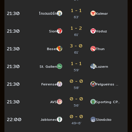
1 - 1
21:30
โกเตนเบิร์ก
Kalmar
63’
1 - 2
21:30
Sion
Vaduz
61’
3 - 0
21:30
Basel
Thun
61’
1 - 1
21:30
St. Gallen
Luzern
59’
0 - 0
21:30
Feirense
Felgueiras …
58’
0 - 0
21:30
AVS
Sporting CP…
56’
0 - 0
22:00
Jablonec
Slovácko
49+6’