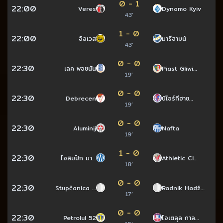
0 - 1
22:00
Veres
Dynamo Kyiv
43’
1 - 0
22:00
อิลเวส
มารีฮามน์
43’
0 - 0
22:30
เลค พอซนัน
Piast Gliwi…
19’
0 - 0
22:30
Debrecen
นีไอร์กีฮาซ…
19’
0 - 0
22:30
Aluminij
Nafta
19’
1 - 0
22:30
โอลิมปิก มา…
Athletic Cl…
18’
0 - 0
22:30
Stupčanica …
Radnik Hadž…
17’
0 - 0
22:30
Petrolul 52
โอเตลุล กาล…