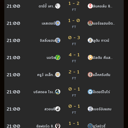
1 - 2
21:00
ดาร์บี้ เคา…
ลินคอล์น ซิ…
FT
1 - 0
21:00
เลสเตอร์
นอร์ธแฮมป์ต…
FT
0 - 3
21:00
จิลลิ่งแฮม
ลูตัน ทาวน์
FT
4 - 1
21:00
นอริช
มิลตัน คีนส…
FT
2 - 1
21:00
ครูว์ อเล็ก…
แอ็คคริงตัน
FT
0 - 1
21:00
บริสตอล โรเ…
ปีเตอร์โบโร่
FT
0 - 1
21:00
สวอนซี
เบอร์มิงแฮม
FT
1 - 1
21:00
ซัลฟอร์ด ซิ…
ชูว์สบิวรี่