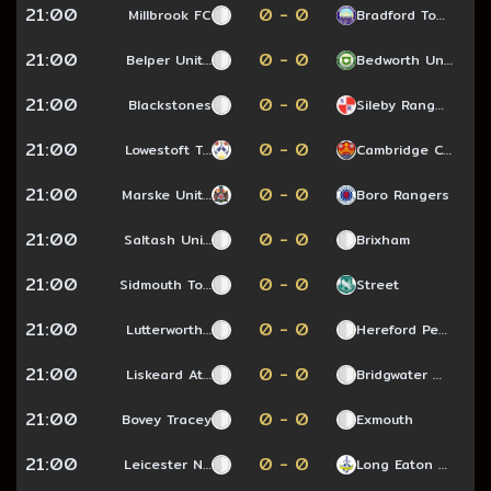
21:00
0 - 0
Millbrook FC
Bradford To…
21:00
0 - 0
Belper Unit…
Bedworth Un…
21:00
0 - 0
Blackstones
Sileby Rang…
21:00
0 - 0
Lowestoft T…
Cambridge C…
21:00
0 - 0
Marske Unit…
Boro Rangers
21:00
0 - 0
Saltash Uni…
Brixham
21:00
0 - 0
Sidmouth To…
Street
21:00
0 - 0
Lutterworth…
Hereford Pe…
21:00
0 - 0
Liskeard At…
Bridgwater …
21:00
0 - 0
Bovey Tracey
Exmouth
21:00
0 - 0
Leicester N…
Long Eaton …