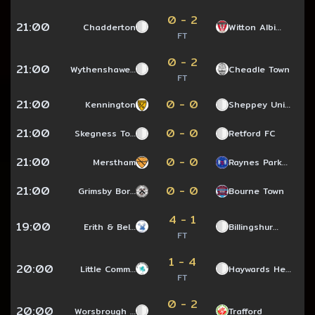
0 - 2
21:00
Chadderton
Witton Albi…
FT
0 - 2
21:00
Wythenshawe…
Cheadle Town
FT
21:00
0 - 0
Kennington
Sheppey Uni…
21:00
0 - 0
Skegness To…
Retford FC
21:00
0 - 0
Merstham
Raynes Park…
21:00
0 - 0
Grimsby Bor…
Bourne Town
4 - 1
19:00
Erith & Bel…
Billingshur…
FT
1 - 4
20:00
Little Comm…
Haywards He…
FT
0 - 2
20:00
Worsbrough …
Trafford