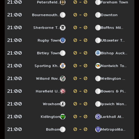
21:00
0 - 0
Petersfield…
Fareham Town
21:00
0 - 0
Bournemouth…
Downton
21:00
0 - 0
Sherborne T…
Baffins Mil…
21:00
0 - 0
Rugby Town
Uttoxeter T…
21:00
0 - 0
Birtley Town
Bishop Auck…
21:00
0 - 0
Sporting Kh…
Nantwich To…
21:00
0 - 0
Willand Rov…
Wellington …
21:00
0 - 0
Harefield U…
Bowers & Pi…
21:00
0 - 0
Wroxham
Ipswich Wan…
21:00
0 - 0
Kidlington
Larkhall At…
21:00
0 - 0
Balham
Metropolita…