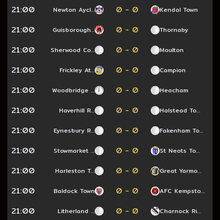
21:00
0 - 0
Newton Aycl…
Kendal Town
21:00
0 - 0
Guisborough…
Thornaby
21:00
0 - 0
Sherwood Co…
Moulton
21:00
0 - 0
Frickley At…
Campion
21:00
0 - 0
Woodbridge …
Heacham
21:00
0 - 0
Haverhill R…
Halstead To…
21:00
0 - 0
Eynesbury R…
Fakenham To…
21:00
0 - 0
Stowmarket …
St Neots To…
21:00
0 - 0
Harleston T…
Great Yarmo…
21:00
0 - 0
Baldock Town
AFC Kempsto…
21:00
0 - 0
Litherland …
Charnock Ri…