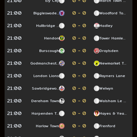
21:00
0 - 0
Ely City
March Town …
21:00
0 - 0
Biggleswade…
Woodford To…
21:00
0 - 0
Hullbridge …
Hadley
21:00
0 - 0
Hendon
Tower Hamle…
21:00
0 - 0
Burscough
Droylsden
21:00
0 - 0
Godmanchest…
Newmarket T…
21:00
0 - 0
London Lions
Rayners Lane
21:00
0 - 0
Sawbridgewo…
Welwyn
21:00
0 - 0
Dereham Town
Walsham Le …
21:00
0 - 0
Harpenden T…
Hayes & Yea…
21:00
0 - 0
Harlow Town
Frenford