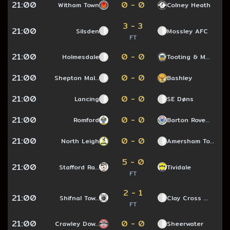
21:00
0 - 0
Witham Town
Colney Heath
3 - 3
21:00
Silsden
Mossley AFC
FT
21:00
0 - 0
Holmesdale
Tooting & M…
21:00
0 - 0
Shepton Mal…
Bashley
21:00
0 - 0
Lancing
SE Døns
21:00
0 - 0
Romford
Barton Rove…
21:00
0 - 0
North Leigh
Amersham To…
5 - 0
21:00
Stafford Ra…
Tividale
FT
2 - 1
21:00
Shifnal Tow…
Clay Cross …
FT
21:00
0 - 0
Crawley Dow…
Sheerwater