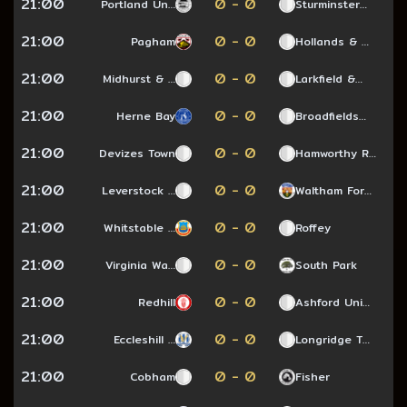
21:00
0 - 0
Portland Un…
Sturminster…
21:00
0 - 0
Pagham
Hollands & …
21:00
0 - 0
Midhurst & …
Larkfield &…
21:00
0 - 0
Herne Bay
Broadfields…
21:00
0 - 0
Devizes Town
Hamworthy R…
21:00
0 - 0
Leverstock …
Waltham For…
21:00
0 - 0
Whitstable …
Roffey
21:00
0 - 0
Virginia Wa…
South Park
21:00
0 - 0
Redhill
Ashford Uni…
21:00
0 - 0
Eccleshill …
Longridge T…
21:00
0 - 0
Cobham
Fisher