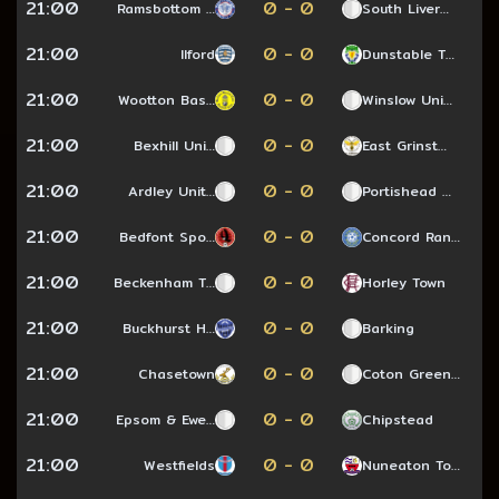
21:00
0 - 0
Ramsbottom …
South Liver…
21:00
0 - 0
Ilford
Dunstable T…
21:00
0 - 0
Wootton Bas…
Winslow Uni…
21:00
0 - 0
Bexhill Uni…
East Grinst…
21:00
0 - 0
Ardley Unit…
Portishead …
21:00
0 - 0
Bedfont Spo…
Concord Ran…
21:00
0 - 0
Beckenham T…
Horley Town
21:00
0 - 0
Buckhurst H…
Barking
21:00
0 - 0
Chasetown
Coton Green…
21:00
0 - 0
Epsom & Ewe…
Chipstead
21:00
0 - 0
Westfields
Nuneaton To…