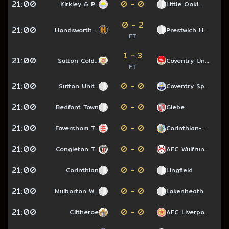
21:00
0 - 0
Kirkley & P…
Little Oakl…
0 - 2
21:00
Handsworth …
Prestwich H…
FT
1 - 3
21:00
Sutton Cold…
Coventry Un…
FT
21:00
0 - 0
Sutton Unit…
Coventry Sp…
21:00
0 - 0
Bedfont Town
Glebe
21:00
0 - 0
Faversham T…
Corinthian-…
21:00
0 - 0
Congleton T…
AFC Wulfrun…
21:00
0 - 0
Corinthian
Lingfield
21:00
0 - 0
Mulbarton W…
Lakenheath
21:00
0 - 0
Clitheroe
AFC Liverpo…