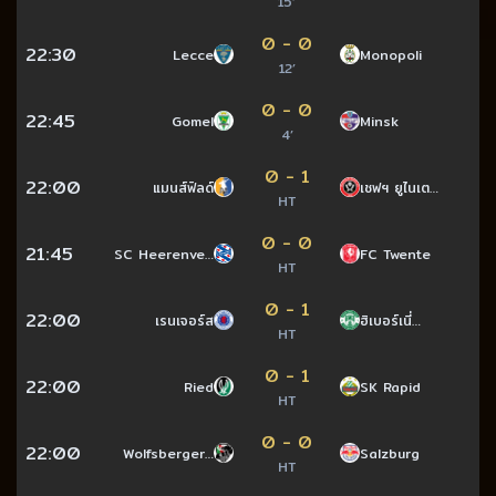
15’
0 - 0
22:30
Lecce
Monopoli
12’
0 - 0
22:45
Gomel
Minsk
4’
0 - 1
22:00
แมนส์ฟิลด์
เชฟฯ ยูไนเต…
HT
0 - 0
21:45
SC Heerenve…
FC Twente
HT
0 - 1
22:00
เรนเจอร์ส
ฮิเบอร์เนี่…
HT
0 - 1
22:00
Ried
SK Rapid
HT
0 - 0
22:00
Wolfsberger…
Salzburg
HT