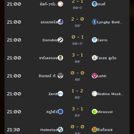
2 - 1
21:00
ซัลท์-วาร์เ…
เกงค์
90+1’
2 - 0
21:00
แรนเดอร์ส
Lyngby Bold…
90’
0 - 1
21:00
Danubio
Cerro
90+5’
3 - 1
21:00
ชาร์เลอรอย
โอเอช ลูเวิน
88’
0 - 0
21:00
อินเตอร์ ทั…
Lahti
88’
1 - 2
21:00
Zenit
Rodina Mosk…
86’
3 - 1
21:00
ครูไซโร่
Mirassol
84’
0 - 0
21:30
Halmstad
จีเอไอเอส
64’