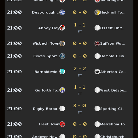
21:00
0 - 0
Desborough …
Hucknall To…
1 - 1
21:00
Abbey Hey
Ossett Unit…
FT
21:00
0 - 0
Wisbech Town
Saffron Wal…
21:00
0 - 0
Cowes Sport…
Hamble Club
2 - 2
21:00
Barnoldswic…
Atherton Co…
FT
1 - 1
21:00
Garforth To…
West Didsbu…
FT
3 - 0
21:00
Rugby Borou…
Sporting Cl…
FT
21:00
0 - 0
Fleet Town
Melksham To…
21:00
0 - 0
Andover New…
Christchurch