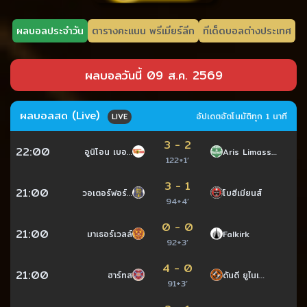
ผลบอลประจำวัน
ตารางคะแนน พรีเมียร์ลีก
ทีเด็ดบอลต่างประเทศ
ผลบอลวันนี้ 09 ส.ค. 2569
ผลบอลสด (Live)
อัปเดตอัตโนมัติทุก 1 นาที
LIVE
3 - 2
22:00
อูนิโอน เบอ…
Aris Limass…
122+1’
3 - 1
21:00
วอเตอร์ฟอร์…
โบฮีเมียนส์
94+4’
0 - 0
21:00
มาเธอร์เวลล์
Falkirk
92+3’
4 - 0
21:00
ฮาร์ทส
ดันดี ยูไนเ…
91+3’