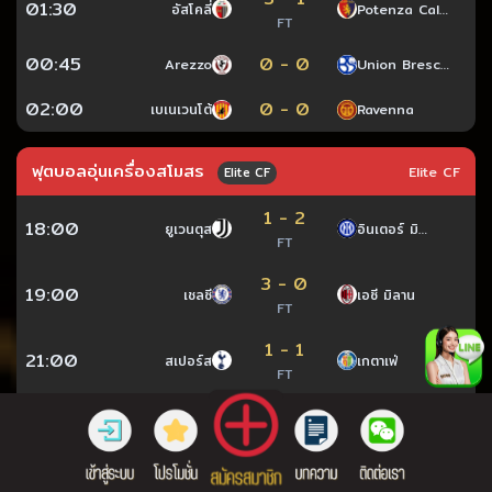
01:30
อัสโคลี่
Potenza Cal…
FT
00:45
0 - 0
Arezzo
Union Bresc…
02:00
0 - 0
เบเนเวนโต้
Ravenna
ฟุตบอลอุ่นเครื่องสโมสร
Elite CF
Elite CF
1 - 2
18:00
ยูเวนตุส
อินเตอร์ มิ…
FT
3 - 0
19:00
เชลซี
เอซี มิลาน
FT
1 - 1
21:00
สเปอร์ส
เกตาเฟ่
FT
3 - 0
21:00
ไบรท์ตัน
โรม่า
FT
1 - 1