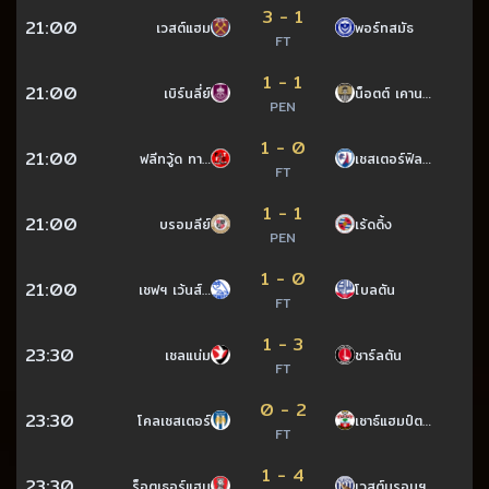
3 - 1
21:00
เวสต์แฮม
พอร์ทสมัธ
FT
1 - 1
21:00
เบิร์นลี่ย์
น็อตต์ เคาน…
PEN
1 - 0
21:00
ฟลีทวู้ด ทา…
เชสเตอร์ฟิล…
FT
1 - 1
21:00
บรอมลีย์
เร้ดดิ้ง
PEN
1 - 0
21:00
เชฟฯ เว้นส์…
โบลตัน
FT
1 - 3
23:30
เชลแน่ม
ชาร์ลตัน
FT
0 - 2
23:30
โคลเชสเตอร์
เซาธ์แฮมป์ต…
FT
1 - 4
23:30
ร็อตเธอร์แฮม
เวสต์บรอมฯ