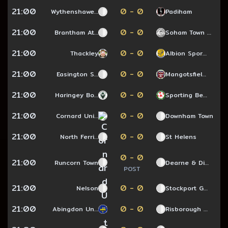
21:00
0 - 0
Wythenshawe…
Padiham
21:00
0 - 0
Brantham At…
Soham Town …
21:00
0 - 0
Thackley
Albion Spor…
21:00
0 - 0
Easington S…
Mangotsfiel…
21:00
0 - 0
Haringey Bo…
Sporting Be…
21:00
0 - 0
Cornard Uni…
Downham Town
21:00
0 - 0
North Ferri…
St Helens
0 - 0
21:00
Runcorn Town
Dearne & Di…
POST
21:00
0 - 0
Nelson
Stockport G…
21:00
0 - 0
Abingdon Un…
Risborough …