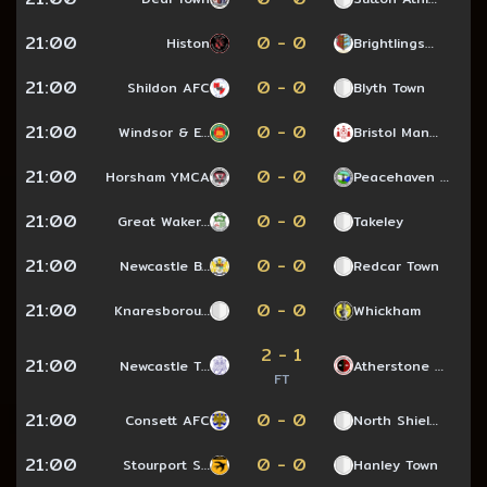
21:00
0 - 0
Histon
Brightlings…
21:00
0 - 0
Shildon AFC
Blyth Town
21:00
0 - 0
Windsor & E…
Bristol Man…
21:00
0 - 0
Horsham YMCA
Peacehaven …
21:00
0 - 0
Great Waker…
Takeley
21:00
0 - 0
Newcastle B…
Redcar Town
21:00
0 - 0
Knaresborou…
Whickham
2 - 1
21:00
Newcastle T…
Atherstone …
FT
21:00
0 - 0
Consett AFC
North Shiel…
21:00
0 - 0
Stourport S…
Hanley Town