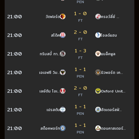
PEN
1 - 0
21:00
วัตฟอร์ด
ครอว์ลี่ย์ …
FT
2 - 0
21:00
สโต๊ค
โอลด์แฮม
FT
1 - 3
21:00
กริมสบี้ ทา…
แบล็คพูล
FT
1 - 1
21:00
เอเอฟซี วิม…
นิวพอร์ต เค…
PEN
2 - 0
21:00
เลย์ตัน โอเ…
Oxford Unit…
FT
1 - 1
21:00
เปรสตัน
ฮัดเดอร์สฟิ…
PEN
1 - 1
21:00
สต็อคพอร์ท
ดอนคาสเตอร์…
PEN