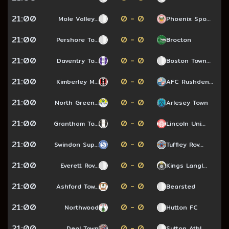
21:00
0 - 0
Mole Valley…
Phoenix Spo…
21:00
0 - 0
Pershore To…
Brocton
21:00
0 - 0
Daventry To…
Boston Town…
21:00
0 - 0
Kimberley M…
AFC Rushden…
21:00
0 - 0
North Green…
Arlesey Town
21:00
0 - 0
Grantham To…
Lincoln Uni…
21:00
0 - 0
Swindon Sup…
Tuffley Rov…
21:00
0 - 0
Everett Rov…
Kings Langl…
21:00
0 - 0
Ashford Tow…
Bearsted
21:00
0 - 0
Northwood
Hutton FC
21:00
0 - 0
Deal Town
Sutton Athl…