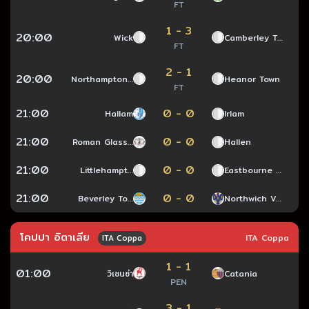
FT
1 - 3
20:00
Wick
Camberley T…
FT
2 - 1
20:00
Northampton…
Heanor Town
FT
21:00
0 - 0
Hallam
Irlam
21:00
0 - 0
Roman Glass…
Hallen
21:00
0 - 0
Littlehampt…
Eastbourne …
21:00
0 - 0
Beverley To…
Northwich V…
โคปปา อิตาเลีย
ITA Coppa
ITA Coppa
1 - 1
01:00
วิเชนซ่า
Catania
PEN
3 - 1