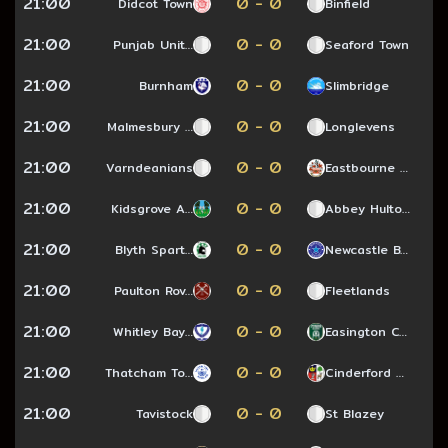
21:00
0 - 0
Didcot Town
Binfield
21:00
0 - 0
Punjab Unit…
Seaford Town
21:00
0 - 0
Burnham
Slimbridge
21:00
0 - 0
Malmesbury …
Longlevens
21:00
0 - 0
Varndeanians
Eastbourne …
21:00
0 - 0
Kidsgrove A…
Abbey Hulto…
21:00
0 - 0
Blyth Spart…
Newcastle B…
21:00
0 - 0
Paulton Rov…
Fleetlands
21:00
0 - 0
Whitley Bay…
Easington C…
21:00
0 - 0
Thatcham To…
Cinderford …
21:00
0 - 0
Tavistock
St Blazey