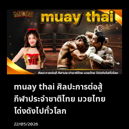
muay thai ศิลปะการต่อสู้
กีฬาประจำชาติไทย มวยไทย
โด่งดังไปทั่วโลก
22/05/2026