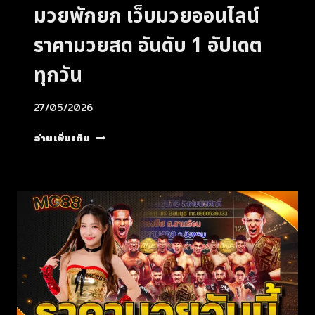
มวยพักยก เว็บมวยออนไลน์
ราคามวยสด อันดับ 1 อัปเดต
ทุกวัน
27/05/2026
อ่านเพิ่มเติม