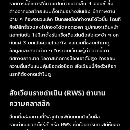
รายการนี้คือการใช้นวมเปิดนิ้วขนาดเล็ก 4 ออนซ์ ซึ่ง
ต่างจากมวยไทยแบบดั้งเดิมอย่างสิ้นเชิง นึกภาพตาม
ง่าย ๆ คือพอนวมเล็ก ปืนกลหมัดก็ทำงานได้ไวขึ้น โดนที
คือมีสิทธิ์ร่วงลงไปกองได้ตลอดเวลา รูปเกมจะเดินหน้า
แลกกันยับ ไม่มีมาตั้งรับหรือเดินเต้นดึงจังหวะช้า ๆ ชก
กันแค่ 3 ยกเน้นความไวสะใจ คอมวยที่ชอบเข้ามาดู
ข้อมูลและสถิติต่าง ๆ ในระบบเว็บจะรู้ดีว่าเวทีนี้เดา
ทิศทางยากมาก โอกาสเกิดการน็อกเอาต์มีสูง ใครชอบ
ความตื่นเต้นแบบลุ้นช็อตต่อช็อต สังเวียนนี้คือตัวเลือก
แรกที่ต้องกดเข้าไปดู
สังเวียนราชดำเนิน (RWS) ตำนาน
ความคลาสสิก
อีกหนึ่งช่องทางที่ไฟลุกไม่แพ้กันบนหน้าเว็บคือ
ราชดำเนินเวิลด์ซีรีส์ หรือ RWS ซึ่งเป็นการเอาเสน่ห์ของ