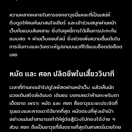
ความหลากหลายในการออกอาวุธนี่แหละที่เป็นเสน่ห์
ดึงดูดให้คนหันมาสนใจเชียร์ และเข้าร่วมสนุกผ่านหน้า
เว็บกันแบบล้นหลาม ยิ่งในยุคนี้การได้เห็นการปะทะกัน
แบบสด ๆ ผ่านเว็บออนไลน์ ยิ่งช่วยเพิ่มความตื่นเต้นใน
การจับทางและวิเคราะห์รูปเกมบนเวทีได้แบบช็อตต่อช็อต
เลย
หมัด และ ศอก ปลิดชีพในเสี้ยววินาที
เวลาที่ท่านกดเข้าไปดูไลฟ์สดผ่านหน้าเว็บ แล้วเห็นนัก
มวยเดินสไตล์เดินบด เดินชน บอกเลยว่าห้ามกะพริบตา
เด็ดขาด เพราะ หมัด และ ศอก คืออาวุธระยะประชิดที่
รุนแรงและคาดเดาได้ยากที่สุด หมัดตรงที่พุ่งเข้าเป้า
อย่างแม่นยำสามารถทำให้คู่ต่อสู้ร่วงไปกองได้ง่าย ๆ
ส่วน ศอก ถือเป็นอาวุธที่อันตรายที่สุดในศาสตร์มวยไทย