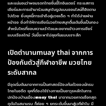
และแน่นอนว่าพอมรดกไทยชิ้นนี้โกอินเตอร์ กระแสการ
เชียร์และการเข้ามาร่วมสนุกในรูปแบบออนไลน์ก็ฮิตตาม
ไปด้วย ยิ่งยุคนี้การเข้าถึงคู่มวยเด็ด ๆ ทำได้ง่ายผ่าน
หน้าจอ ยิ่งทำให้การเชียร์มวยไทยสนุกตื่นเต้นขึ้นเป็นกอง
สำหรับใครที่ชอบความเร้าใจและอยากเข้าวงการเชียร์
แบบเรียลไทม์ วันนี้จะพาไปลุยกันแบบเจาะลึก
เปิดตำนาน
muay thai
จากการ
ป้องกันตัวสู่กีฬาอาชีพ มวยไทย
ระดับสากล
มีจุดเริ่มต้นมาจากการเป็นศาสตร์ป้องกันตัวของนักรบ
ไทยในอดีต ยุคที่ต้องใช้ร่างกายเป็นอาวุธหลักในการ
ปกป้องบ้านเมือง
muay thai
มาจากมวยคาดเชือกสุด
ดุดันในสนามรบ ก็ค่อย ๆ ยกระดับขึ้นมาสู่เวทีผ้าใบ มี