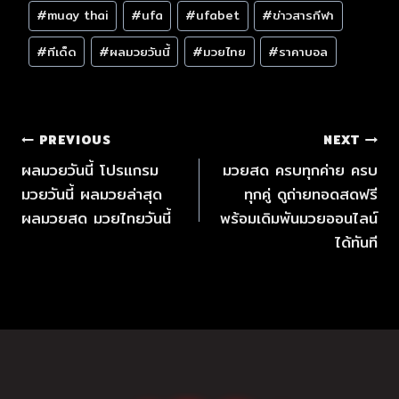
#
muay thai
#
ufa
#
ufabet
#
ข่าวสารกีฬา
#
ทีเด็ด
#
ผลมวยวันนี้
#
มวยไทย
#
ราคาบอล
PREVIOUS
NEXT
ผลมวยวันนี้ โปรแกรม
มวยสด ครบทุกค่าย ครบ
มวยวันนี้ ผลมวยล่าสุด
ทุกคู่ ดูถ่ายทอดสดฟรี
ผลมวยสด มวยไทยวันนี้
พร้อมเดิมพันมวยออนไลน์
ได้ทันที