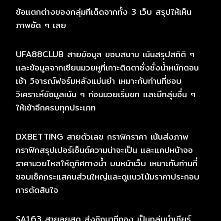
ข้อแตกต่างของกลุ่มทีเด็ดจากทั้ง 3 เว็บ สรุปให้เห็น
ภาพชัด ๆ เลย
UFA88CLUB สายข้อมูล ขอบสนาม เน้นสรุปสถิติ ๆ
และข้อมูลจากเซียนมวยหูที่เกาะติดตาชั่งชั่งน้ำหนักตอน
เช้า วิจารณ์ฟอร์มหลังแม่นยำ เหมาะกับท่านที่ชอบ
วิเคราะห์ข้อมูลเน้น ๆ ก่อนมวยเริ่มชก และมีกลุ่มอื่น ๆ
ให้เข้าอีกครบทุกประเภท
DXBETTING สายตัวเลข กราฟิกราคา เน้นส่งภาพ
กราฟิกสรุปเปอร์เซ็นต์ความน่าจะเป็น และแคปหน้าจอ
ราคามวยไหลให้ดูทิศทางน้ำ บนหน้าเว็บ เหมาะกับท่านที่
ชอบเช็คกระแสคนส่วนใหญ่และดูแนวโน้มราคาประกอบ
การตัดสินใจ
SA163 สายลุยสด ส่งซิกนาทีทอง เป็นกลุ่มนำเชียร์