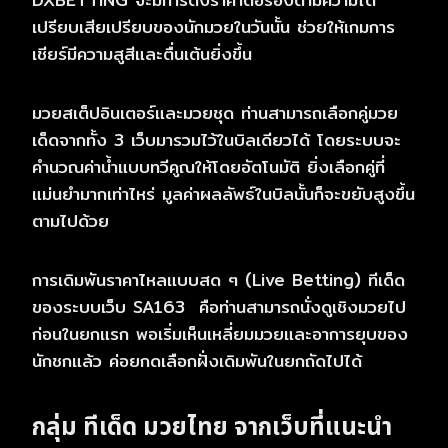
เปรียบเสียเปรียบของนักมวยในวันนั้น ช่วยให้เกมการ
เชียร์มีความสูสีและตื่นเต้นยิ่งขึ้น
มวยสเต็ปอินเตอร์และมวยชุด ท่านสามารถเลือกคู่มวย
เด็ดจากทั้ง 3 เว็บมารวมไว้ในบิลเดียวได้ โดยระบบจะ
คำนวณค่าน้ำแบบทวีคูณให้โดยอัตโนมัติ ยิ่งเลือกคู่ที่
แม่นยำมากเท่าไหร่ มูลค่าผลลัพธ์ในบิลนั้นก็จะขยับสูงขึ้น
ตามไปด้วย
การเดิมพันราคาไหลแบบสด ๆ (Live Betting) ทีเด็ด
ของระบบเว็บ SA163 คือท่านสามารถนั่งดูเชิงมวยไป
ก่อนในยกแรก พอเริ่มเห็นเหลี่ยมมวยและอาการยุบของ
นักชกแล้ว ค่อยกดเลือกฝั่งเดิมพันในยกถัดไปได้
กลุ่ม ทีเด็ด มวยไทย จากเว็บที่แนะนำ