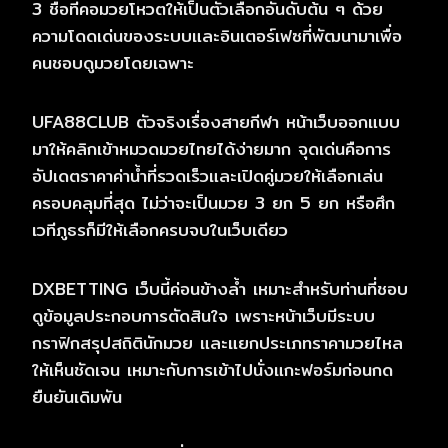
3 ชื่อที่คอมวยโหวตให้เป็นตัวเลือกอันดับต้น ๆ ด้วย
ความโดดเด่นของระบบและอินเตอร์เฟซที่พัฒนามาเพื่อ
คนชอบดูมวยโดยเฉพาะ
UFA88CLUB ตัวจริงเรื่องสายกีฬา หน้าเว็บออกแบบ
มาให้คลิกเข้าหมวดมวยไทยได้ง่ายมาก จุดเด่นคือการ
อัปเดตราคาค่าน้ำที่รวดเร็วและเปิดคู่มวยให้เลือกเล่น
ครอบคลุมที่สุด ไม่ว่าจะเป็นมวย 3 ยก 5 ยก หรือศึก
เวทีภูธรก็มีให้เลือกครบจบในเว็บเดียว
DXBETTING เว็บนี้ค่อนข้างล้ำ เหมาะสำหรับท่านที่ชอบ
ดูข้อมูลประกอบการตัดสินใจ เพราะหน้าเว็บมีระบบ
กราฟิกสรุปสถิตินักมวย และแยกประเภทราคามวยไหล
ให้เห็นชัดเจน เหมาะกับการเข้าไปนั่งแกะฟอร์มก่อนกด
ยืนยันเดิมพัน