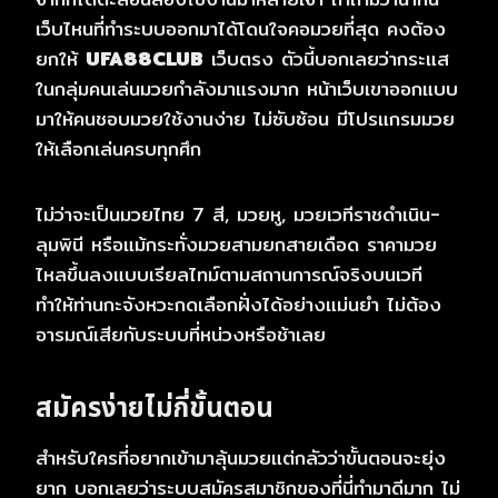
เว็บไหนที่ทำระบบออกมาได้โดนใจคอมวยที่สุด คงต้อง
ยกให้
UFA88CLUB
เว็บตรง ตัวนี้บอกเลยว่ากระแส
ในกลุ่มคนเล่นมวยกำลังมาแรงมาก หน้าเว็บเขาออกแบบ
มาให้คนชอบมวยใช้งานง่าย ไม่ซับซ้อน มีโปรแกรมมวย
ให้เลือกเล่นครบทุกศึก
ไม่ว่าจะเป็นมวยไทย 7 สี, มวยหู, มวยเวทีราชดำเนิน-
ลุมพินี หรือแม้กระทั่งมวยสามยกสายเดือด ราคามวย
ไหลขึ้นลงแบบเรียลไทม์ตามสถานการณ์จริงบนเวที
ทำให้ท่านกะจังหวะกดเลือกฝั่งได้อย่างแม่นยำ ไม่ต้อง
อารมณ์เสียกับระบบที่หน่วงหรือช้าเลย
สมัครง่ายไม่กี่ขั้นตอน
สำหรับใครที่อยากเข้ามาลุ้นมวยแต่กลัวว่าขั้นตอนจะยุ่ง
ยาก บอกเลยว่าระบบสมัครสมาชิกของที่นี่ทำมาดีมาก ไม่