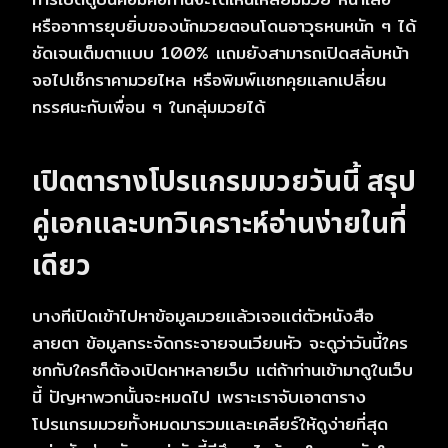
หรืออาการยุบยิ่บของนักมวยตอนโดนอาวุธหนหนัก ๆ ได้
ชัดเจนเต็มตาแบบ 100% แถมยังสามารถเปิดสลับหน้า
จอไปเช็กราคามวยไหล หรือพิมพ์แชทคุยแลกเปลี่ยน
ทรรศนะกับเพื่อน ๆ ในกลุ่มมวยได้
เปิดตารางโปรแกรมมวยวันนี้ สรุป
คู่เอกและบทวิเคราะห์อ่านง่ายในที่
เดียว
บางทีเปิดเข้าไปหาข้อมูลมวยแล้วเจอแต่ตัวหนังสือ
ลายตา ข้อมูลกระจัดกระจายจนเวียนหัว จะดูว่าวันนี้ใคร
ชกกับใครก็ต้องเปิดหาหลายเว็บ แต่ถ้าท่านเข้ามาดูในเว็บ
นี้ ปัญหาพวกนั้นจะหมดไป เพราะเราจับเอาตาราง
โปรแกรมมวยทั้งหมดมารวมและเคลียร์ให้ดูง่ายที่สุด