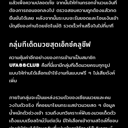
แล้วเพื่อความปลอดภัย จากนั้นให้ท่านกรอกจำนวนเงินที่
ต้องการถอนออกลงไป ตรวจสอบความถูกต้องแล้วกด
ยืนยันได้เลย หลังจากนั้นระบบจะรันยอดและโอนเงินเข้า
บัญชีของท่านโดยอัตโนมัติ รวดเร็วทำเสร็จในไม่กี่นาที
กลุ่มทีเด็ดมวยสุดเอ็กซ์คลูซีฟ
ความคุ้มค่าอีกอย่างของการเข้ามาเป็นสมาชิก
UFA88CLUB
คือที่นี่เขามีกลุ่มทีเด็ดมวยครบทุกรูป
แบบให้ท่านได้เลือกเข้าใช้งานกันแบบฟรี ๆ ไม่เสียตังค์
เพิ่ม
ภายในกลุ่มจะเป็นแหล่งรวมตัวของเซียนมวยและคน
วงในตัวจริง ที่คอยมาโยนกระแสข่าวมวยสด ๆ ข้อมูล
น้ำหนักตัวช่วงเช้า รวมถึงบทวิเคราะห์ฟันธงมวยเด็ดตัว
เต็งแบบเรียลไทม์วันต่อวัน มีให้เลือกเข้าตามสไตล์ที่ชอบ