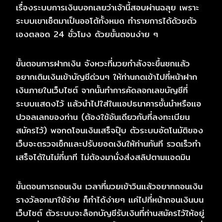
เรื่องระบบการเงินบอกเลยว่าเจ้านี้สอบผ่านฉลุย เพราะ
ระบบเขาเซ็ตมาเป็นออโต้ทั้งหมด ทำรายการได้ด้วยตัว
เองตลอด 24 ชั่วโมง ด้วยขั้นตอนง่าย ๆ
ขั้นตอนการฝากเงิน จังหวะที่มวยกำลังจะขึ้นชกแล้ว
อยากเติมเงินเข้าบัญชีด่วนๆ ให้ท่านกดเข้าไปที่หน้าฝาก
เงินภายในเว็บไซต์ จากนั้นทำการคัดลอกเลขบัญชีที่
ระบบแสดงไว้ แล้วนำไปใส่ในแอปธนาคารชั้นนำหรือแอ
ปวอลเลทของท่าน (ต้องใช้อันเดียวกับที่ลงทะเบียน
สมัครไว้) พอกดโอนเงินเสร็จปุ๊บ ตัวระบบอัตโนมัติของ
เว็บจะตรวจเช็กและปรับยอดเงินให้ท่านทันที รวดเร็วทำ
เสร็จได้ในไม่กี่นาที ไม่ต้องมานั่งส่งสลิปตามแอดมิน
ขั้นตอนการถอนเงิน เวลาที่มวยเข้าวินแล้วอยากถอนเงิน
รางวัลอกมาใช้จ่าย ก็ทำได้ง่ายๆ แค่ไปที่หน้าถอนเงินบน
เว็บไซต์ ตัวระบบจะล็อกบัญชีรับเงินที่ท่านสมัครไว้ให้อยู่