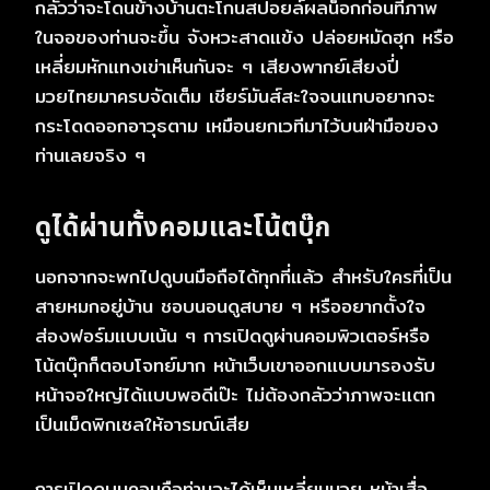
กลัวว่าจะโดนข้างบ้านตะโกนสปอยล์ผลน็อกก่อนที่ภาพ
ในจอของท่านจะขึ้น จังหวะสาดแข้ง ปล่อยหมัดฮุก หรือ
เหลี่ยมหักแทงเข่าเห็นกันจะ ๆ เสียงพากย์เสียงปี่
มวยไทยมาครบจัดเต็ม เชียร์มันส์สะใจจนแทบอยากจะ
กระโดดออกอาวุธตาม เหมือนยกเวทีมาไว้บนฝ่ามือของ
ท่านเลยจริง ๆ
ดูได้ผ่านทั้งคอมและโน้ตบุ๊ก
นอกจากจะพกไปดูบนมือถือได้ทุกที่แล้ว สำหรับใครที่เป็น
สายหมกอยู่บ้าน ชอบนอนดูสบาย ๆ หรืออยากตั้งใจ
ส่องฟอร์มแบบเน้น ๆ การเปิดดูผ่านคอมพิวเตอร์หรือ
โน้ตบุ๊กก็ตอบโจทย์มาก หน้าเว็บเขาออกแบบมารองรับ
หน้าจอใหญ่ได้แบบพอดีเป๊ะ ไม่ต้องกลัวว่าภาพจะแตก
เป็นเม็ดพิกเซลให้อารมณ์เสีย
การเปิดดูบนคอมคือท่านจะได้เห็นเหลี่ยมมวย หน้าเสื่อ