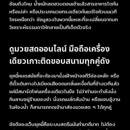
ซ้อมถึงไหม น้ำหนักลดฮวบตอนเช้าแล้วสารอาหารโตทัน
หรือเปล่า หรือประเภทมวยทรงเดียวกันแต่ไอคิวบนเวที
ใครเหนือกว่า ข้อมูลวงในพวกนี้แหละที่จะเปลี่ยนจากบท
วิเคราะห์ธรรมดาให้กลายเป็นทีเด็ดตัวจริง
ดูมวยสดออนไลน์ มือถือเครื่อง
เดียวเกาะติดขอบสนามทุกคู่ดัง
ยุคนี้หมดสมัยที่จะต้องมานั่งเฝ้าหน้าจอทีวีช่องหลัก หรือ
ตีตั๋วเดินทางไปเบียดเสียดดมกลิ่นเหงื่อกันที่ข้างเวทีแล้ว
แค่มีสมาร์ตโฟนเครื่องเดียวในมือ ไม่ว่าท่านจะกำลังนั่ง
กินลาบอยู่ร้านของชำ นั่งรถเมล์กลับบ้าน หรือแอบอู้งาน
ในห้องน้ำ ก็สามารถกดเข้ามาส่องมวยสด ๆ ได้ทุกคู่
ข้อดีของเว็บยุคนี้คือระบบสตรีมมันทำมาดีมาก ไม่ต้อง