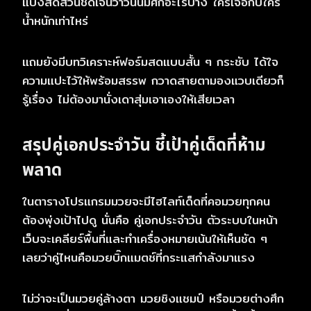
แบ่งสัดส่วนชัดเจนว่าวันนี้มีศึกอะไรบ้าง ใครเจอกับใคร
น้ำหนักเท่าไหร่
แถมยังมีบทวิเคราะห์ฟอร์มสดแบบสั้น ๆ กระชับ ได้ใจ
ความแปะไว้ให้พร้อมสรรพ กวาดสายตามองแวบเดียวก็
รู้เรื่อง ไม่ต้องมานั่งเดาสุ่มเอาเองให้เสียเวลา
สรุปคู่เอกประจำวัน ชี้เป้าคู่เด็ดที่ห้าม
พลาด
ในตารางโปรแกรมมวยจะมีไฮไลท์เด็ดที่คอมวยทุกคน
ต้องพุ่งเป้าไปดู นั่นคือ คู่เอกประจำวัน ตัวระบบในหน้า
เว็บจะเคลียร์พื้นที่และทำเครื่องหมายเน้นให้เห็นชัด ๆ
เลยว่าคู่ไหนคือมวยบิ๊กแมตช์ที่กระแสกำลังมาแรง
ไม่ว่าจะเป็นมวยคู่ล้างตา มวยชิงแชมป์ หรือมวยต่างศึก