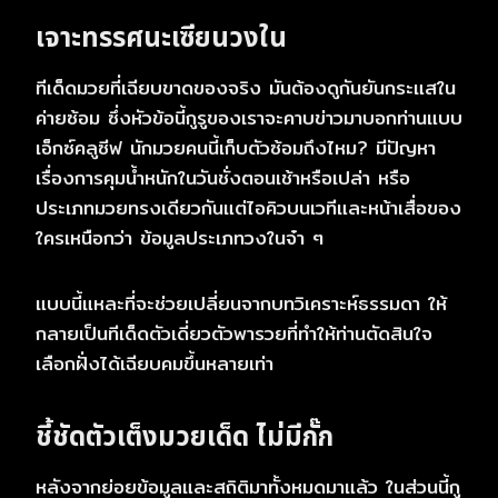
เจาะทรรศนะเซียนวงใน
ทีเด็ดมวยที่เฉียบขาดของจริง มันต้องดูกันยันกระแสใน
ค่ายซ้อม ซึ่งหัวข้อนี้กูรูของเราจะคาบข่าวมาบอกท่านแบบ
เอ็กซ์คลูซีฟ นักมวยคนนี้เก็บตัวซ้อมถึงไหม? มีปัญหา
เรื่องการคุมน้ำหนักในวันชั่งตอนเช้าหรือเปล่า หรือ
ประเภทมวยทรงเดียวกันแต่ไอคิวบนเวทีและหน้าเสื่อของ
ใครเหนือกว่า ข้อมูลประเภทวงในจ๋า ๆ
แบบนี้แหละที่จะช่วยเปลี่ยนจากบทวิเคราะห์ธรรมดา ให้
กลายเป็นทีเด็ดตัวเดี่ยวตัวพารวยที่ทำให้ท่านตัดสินใจ
เลือกฝั่งได้เฉียบคมขึ้นหลายเท่า
ชี้ชัดตัวเต็งมวยเด็ด ไม่มีกั๊ก
หลังจากย่อยข้อมูลและสถิติมาทั้งหมดมาแล้ว ในส่วนนี้กู