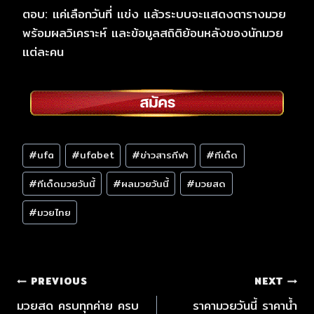
ตอบ: แค่เลือกวันที่ แข่ง แล้วระบบจะแสดงตารางมวย
พร้อมผลวิเคราะห์ และข้อมูลสถิติย้อนหลังของนักมวย
แต่ละคน
#
ufa
#
ufabet
#
ข่าวสารกีฬา
#
ทีเด็ด
#
ทีเด็ดมวยวันนี้
#
ผลมวยวันนี้
#
มวยสด
#
มวยไทย
PREVIOUS
NEXT
มวยสด ครบทุกค่าย ครบ
ราคามวยวันนี้ ราคาน้ำ