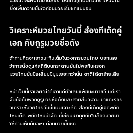
มวยแต่ละฝั่งได้ขาดลอย ยิ่งอ่านคู่กับบทวิเคราะห์วงใน
ยิ่งเพิ่มความมั่นใจก่อนมวยเริ่มชกแน่นอน
วิเคราะห์มวยไทยวันนี้ ส่องทีเด็ดคู่
เอก กับกูรูมวยชื่อดัง
ถ้าท่านคิดจะเอาชนะกินเต็มในวงการมวยไทย บอกเลย
ว่าการนั่งดูแค่สถิติบนกระดาษมันไม่พอกินหรอก
มวยไทยมันมีเหลี่ยมมีมุมเยอะกว่านั้น ตาดีได้ตาร้ายเสีย
หน้าเว็บนี้เราเลยไม่ได้เอาแค่ตัวเลขแพ้ชนะมาโชว์ แต่เรา
จับมือกับพวกกูรูมวยชื่อดังและสายสืบวงใน มาแกะรอย
วิเคราะห์มวยไทยวันนี้แบบเจาะลึก ส่องทีเด็ดคู่เอกพิกัด
ไหนเด็ด พิกัดไหนน่าจัด ที่เซียนเขาคุยกันในล็อกมวยมา
ให้ท่านเห็นกันจะๆ ก่อนมวยขึ้นชก