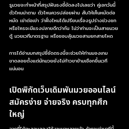
รูมวยจะทำหน้าที่สรุปฟันธงชี้ชัดลงไปเลยว่า คู่เอกวันนี้
ตัวไหนน่าตาม ตัวไหนควรปล่อยผ่าน สับให้เห็นหมัดต่อ
หมัด เข่าต่อเข่า ว่าฝั่งไหนได้เปรียบเรื่องรูปร่างช่วงชก
หรือใครจะมีแรงปลายดีกว่ากัน ไม่ว่าท่านจะเป็นสายมวย
ตู้ มวยเวทีมาตรฐาน หรือชอบลุ้นมวยสามยกสายโหด
การได้อ่านบทสรุปชี้ชัดตรงนี้จะช่วยให้ท่านมองเกม
ขาดลอยตั้งแต่นักมวยยังไม่ก้าวขาข้ามเชือกขึ้นเวที
แน่นอน
เปิดพิกัดเว็บเดิมพันมวยออนไลน์
สมัครง่าย จ่ายจริง ครบทุกศึก
ใหญ่
จากที่ได้ตะลอนลองใช้งานมาหลายเจ้า ถ้าถามว่านาทีนี้