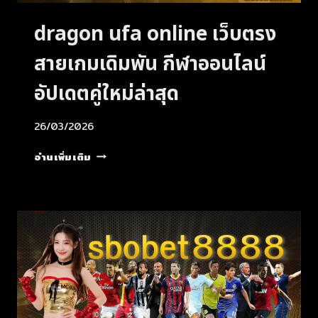
dragon ufa online เว็บตรง
สายเกมเดิมพัน กีฬาออนไลน์
อัปเดตคู่ใหม่ล่าสุด
26/03/2026
อ่านเพิ่มเติม