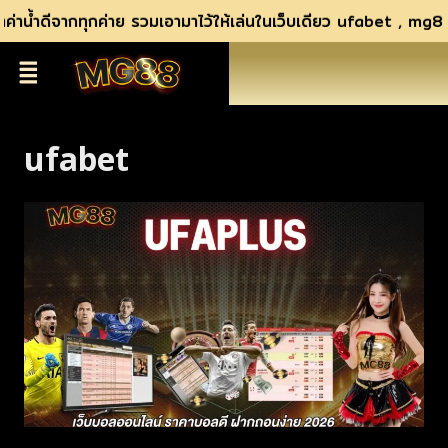
ำดีจากทุกค่าย รวมเอามาไว้ให้เล่นในเว็บเดียว ufabet , mg88 , 
ufabet