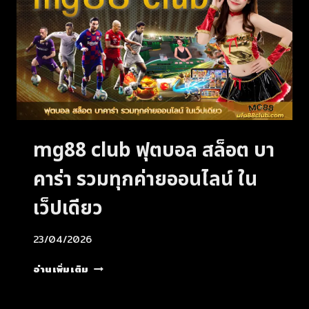
mg88 club ฟุตบอล สล็อต บา
คาร่า รวมทุกค่ายออนไลน์ ใน
เว็ปเดียว
23/04/2026
อ่านเพิ่มเติม