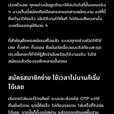
ปวดหัวเลย ทุกอย่างมันถูกจัดมาให้จบในไม่กี่ขั้นตอนจริง
ๆ บางเว็บนี่สมัครทีเหมือนกรอกเอกสารสมัครงาน แต่ที่นี่
คือทำมาให้จบไว เน้นใช้งานได้ทันที ไม่ต้องเสียเวลานั่ง
งงหรือรออนุมัตินาน ๆ
ที่สำคัญคือพอสมัครเสร็จแล้ว ระบบทุกอย่างเปิดให้ใช้
เลย ทั้งฝาก ทั้งถอน คือมันต่อเนื่องแบบไม่ต้องสะดุด
ตรงนี้แหละที่ทำให้รู้สึกว่ามันพร้อมใช้งานจริง ไม่ใช่
สมัครแล้วต้องรออีกหลายขั้นตอน
สมัครสมาชิกง่าย ใช้เวลาไม่นานก็เริ่ม
ได้เลย
เริ่มจากใส่เบอร์โทรศัพท์ ระบบจะส่งรหัส OTP มาให้
ยืนยันตัวตน จุดนี้คือเร็ว ไม่ต้องรอนาน ใส่เสร็จก็ไปต่อ
ได้เลย จากนั้นก็ตั้งรหัสผ่าน แล้วกรอกข้อมูลพื้นฐาน