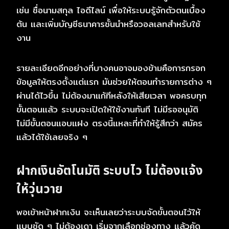
เช่น ชื่อนามสกุล ไอดีไลน์ เพื่อให้ระบบรู้จักตัวตนเบื้อง
ต้น และเพิ่มบัญชีธนาคารชั้นนำหรือวอลเลทสำหรับใช้
งาน
รายละเอียดอีกอย่างที่บางคนอาจมองข้ามคือการกรอก
ข้อมูลให้ตรงตั้งแต่แรก มันช่วยให้ตอนทำรายการต่าง ๆ
ผ่านได้ไวขึ้น ไม่ต้องมาแก้ทีหลังให้เสียเวลา พอครบทุก
ขั้นตอนแล้ว ระบบจะเปิดให้ใช้งานทันที ไม่มีรออนุมัติ
ไม่มีขั้นตอนแอบแฝง ตรงนี้แหละที่ทำให้รู้สึกว่า สมัคร
แล้วได้ใช้เลยจริง ๆ
ฝากเงินอัตโนมัติ ระบบไว ไม่ต้องแจ้ง
ให้วุ่นวาย
พอเข้าหน้าฝากเงิน จะเห็นเลยว่าระบบจัดขั้นตอนไว้ให้
แบบชัด ๆ ไม่ต้องเดา เริ่มจากเลือกช่องทาง แล้วคัด