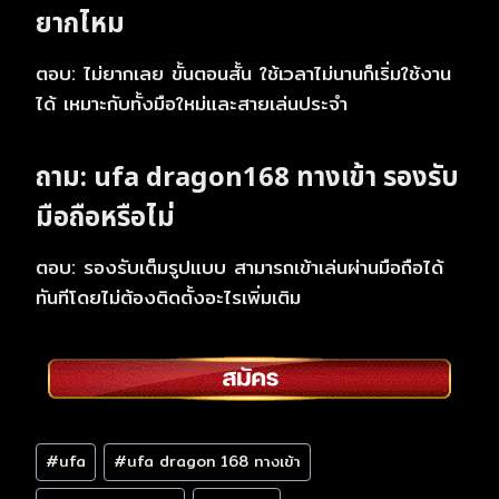
ยากไหม
ตอบ: ไม่ยากเลย ขั้นตอนสั้น ใช้เวลาไม่นานก็เริ่มใช้งาน
ได้ เหมาะกับทั้งมือใหม่และสายเล่นประจำ
ถาม:
ufa dragon168 ทางเข้า
รองรับ
มือถือหรือไม่
ตอบ: รองรับเต็มรูปแบบ สามารถเข้าเล่นผ่านมือถือได้
ทันทีโดยไม่ต้องติดตั้งอะไรเพิ่มเติม
#
ufa
#
ufa dragon 168 ทางเข้า