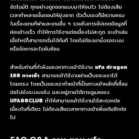
อัตโนมัติ ทุกอย่างถูกออกแบบมาให้จบไว ไม่ต้องเสีย
เวลาทำหลายขั้นตอนให้ยุ่งยาก ตัวเว็บเองก็มีความครบ
ในเรื่องเกมกีฬาและเกมอื่น ๆ รวมถึงการอัปเดตข้อมูลที่
ค่อนข้างเร็ว ทำให้การใช้งานต่อเนื่องไม่สะดุด จะเข้าเล่น
เมื่อไหร่ก็สามารถเริ่มได้ทันที โดยไม่ต้องมานั่งรอระบบ
หรือจัดการอะไรซับซ้อน
สำหรับท่านที่กำลังมองหาทางเข้าใช้งาน
ufa dragon
168 ทางเข้า
สามารถเข้าใช้งานผ่านเว็บของเราได้
โดยตรง โดยเว็บของเราทำหน้าที่เป็นทางเข้าหลักที่เชื่อม
ต่อไปยังระบบจริง และอยู่ภายใต้การดูแลของ
UFA88CLUB
ทำให้สามารถเข้าใช้งานได้สะดวกต่อ
เนื่องในที่เดียว ไม่ต้องเสียเวลาหาทางเข้าเพิ่มเติมอีกต่อ
ไป