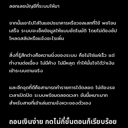
ลอกเลขบัญชีที่ระบบให้มา
จากนั้นเอาไปใส่ในแอปธนาคารหรือวอลเลทที่ใช้ พอโอน
เสร็จ ระบบจะเช็คข้อมูลให้แบบอัตโนมัติ โดยไม่ต้องอัป
โหลดสลิปหรือแจ้งอะไรเพิ่ม
สิ่งที่รู้สึกต่างคือความนิ่งของระบบ คือไม่ใช่แค่เร็ว แต่
ทำงานต่อเนื่อง ไม่มีค้าง ไม่มีหลุด ทำให้มั่นใจได้ว่าเงิน
เข้าระบบตามจริง
และอีกจุดที่ดีคือสามารถทำรายการได้ตลอด ไม่ต้องรอ
เวลาเปิดปิด ระบบพร้อมตลอดเวลา อันนี้เหมาะมาก
สำหรับสายที่เข้าเล่นตามจังหวะของตัวเอง
ถอนเงินง่าย กดไม่กี่ขั้นตอนก็เรียบร้อย