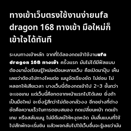
ทางเข้าเว็บตรงใช้งานง่าย
ufa
dragon 168 ทางเข้า
มือใหม่ก็
เข้าใจได้ทันที
ระบบทางเข้าหลัก จากที่ได้ลองกดเข้าใช้งาน
ufa
dragon 168 ทางเข้า
ครั้งแรก มันไม่ได้มีฟีลแบบ
ต้องมานั่งเรียนรู้ใหม่เหมือนหลายเว็บ คือเปิดมาปุ๊บ เห็น
เลยว่าต้องไปทางไหนต่อ เมนูจัดเรียงชัด ไม่ซ่อน ไม่
หลอกให้เสียเวลา บางเว็บนี่ต้องกดเข้าไป 2–3 ชั้นกว่า
จะเจอเกม แต่เว็บนี้คือกดจากหน้าแรกไปได้เลย ยิ่งถ้า
เป็นมือใหม่ จะยิ่งรู้สึกว่าไม่ต้องกลัวงง อีกอย่างที่ต่าง
ชัดคือความเร็วในการตอบสนอง กดเปลี่ยนหน้า กดเข้า
เกม หรือสลับเมนู ไม่มีดีเลย์ให้หงุดหงิด มันลื่นแบบที่ใช้
ไปสักพักจะเริ่มชิน แล้วพอกลับไปใช้เว็บอื่นจะรู้เลยว่ามัน