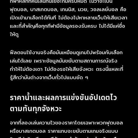
กีฬาหลักที่คนเล่นกันเยอะก็มีครบหมด ไม่ว่าจะเป็น
ฟุตบอล, บาสเกตบอล, เทนนิส, มวย, วอลเลย์บอล คือ
เปิดเข้ามาเลือกได้ทันที ไม่ต้องไปหาหลายเว็บให้เสียเวลา
และที่สำคัญคือทุกกีฬามีข้อมูลรองรับครบ ไม่ได้มีแค่ชื่อ
ให้ดู
ฟีลตอนใช้งานจริงคือมันเหมือนดูเกมไปพร้อมกับเลือก
เล่นได้เลย เพราะข้อมูลมันขยับตามสถานการณ์จริง
ทำให้ไม่ต้องเดา ไม่ต้องรอให้เสียจังหวะ ตรงนี้แหละที่
รู้สึกว่ามันต่างจากเว็บทั่วไปแบบชัด ๆ
ราคาน้ำและผลการแข่งขันอัปเดตไว
ตามทันทุกจังหวะ
จากที่ลองเล่นความไวของราคาโดยเฉพาะพวกฟุตบอล
หรือบาสเกตบอล ราคาแทบจะขยับตามเกมจริงแบบ