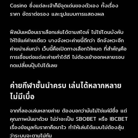
Casino ซึ่งแต่ละเจ้าก็มีจุดเด่นของตัวเอง ทั้งเรื่อง
ราคา อัตราต่อรอง และรูปแบบการแสดงผล
ฟีลมันเหมือนเราเลือกเล่นได้ตามสไตล์ ไม่ใช่โดนบังคับ
ให้ใช้แค่ค่ายเดียว บางจังหวะค่ายนี้ดีกว่า อีกจังหวะอีก
ค่ายน่าเล่นกว่า เว็บนี้คือเปิดทางเลือกให้หมด ที่สำคัญคือ
การเชื่อมต่อแต่ละค่ายทำได้ดี ไม่ต้องเข้าออกหลายรอบ
กดเปลี่ยนปุ๊บไปได้เลย
ค่ายกีฬาชั้นนำครบ เล่นได้หลากหลาย
ไม่มีเบื่อ
จากที่ลองเล่นหลายค่าย ต้องบอกว่ามันไม่ใช่แค่มีชื่อ แต่
คุณภาพมันมาด้วย ไม่ว่าจะเป็น SBOBET หรือ IBCBET
เรื่องข้อมูลกับราคาคือมาไว ทำให้เล่นได้แบบไม่ต้องลุ้น
ว่าระบบจะตามไม่ทัน