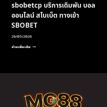
sbobetcp บริการเดิมพัน บอล
ออนไลน์ สโบเบ็ต ทางเข้า
SBOBET
29/05/2026
อ่านเพิ่มเติม