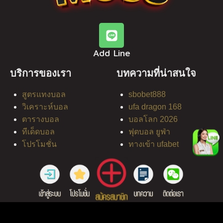
Add Line
บริการของเรา
บทความที่น่าสนใจ
สูตรแทงบอล
sbobet888
วิเคราะห์บอล
ufa dragon 168
ตารางบอล
บอลโลก 2026
ทีเด็ดบอล
ฟุตบอล ยูฟ่า
โปรโมชั่น
ทางเข้า ufabet
© Copyright 2026 All rights reserved