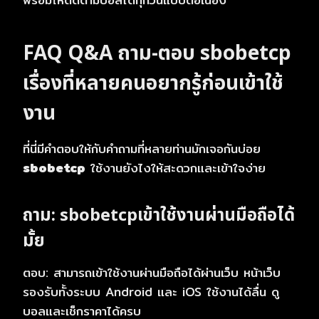
FAQ Q&A ถาม-ตอบ
sbobetcp
เรื่องที่หลายคนอยากรู้ก่อนเข้าใช้
งาน
ที่นี่มีคำตอบให้กับคำถามที่หลายท่านมักเจอกันบ่อย
sbobetcp
ใช้งานยังไงให้สะดวกและเข้าใจง่าย
ถาม:
sbobetcp
เข้าใช้งานผ่านมือถือได้
มั้ย
ตอบ: สามารถเข้าใช้งานผ่านมือถือได้ผ่านเว็บ หน้าเว็บ
รองรับทั้งระบบ Android และ iOS ใช้งานได้ลื่น ดู
บอลและเช็กราคาได้ครบ