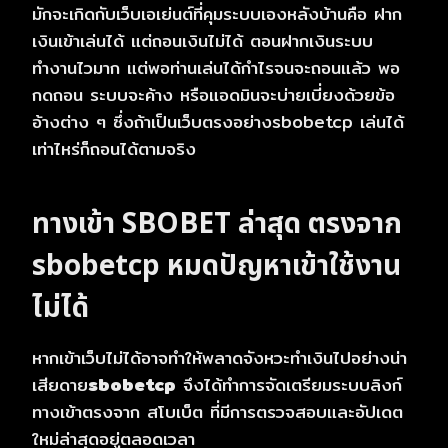
มักจะเกิดกับเว็บเอเย่นต์ที่คุมระบบเองหลังบ้านคือ ฝาก
เงินเข้าเล่นได้ แต่ถอนเงินไม่ได้ ตอนฝากเงินระบบ
ทำงานไวมาก แต่พอท่านเล่นได้กำไรจนจะถอนแล้ว พอ
กดถอน ระบบจะค้าง หรือแอดมินจะบ่ายเบี่ยงด้วยข้อ
อ้างต่าง ๆ ซึ่งถ้าเป็นเว็บตรงอย่างsbobetcp เล่นได้
เท่าไหร่ก็ถอนได้ตามจริง
ทางเข้า SBOBET ล่าสุด ตรงจาก
sbobetcp
หมดปัญหาเข้าใช้งาน
ไม่ได้
หากเข้าเว็บไม่ได้อาจทำให้พลาดจังหวะทำเงินไปอย่างน่า
เสียดาย
sbobetcp
จึงได้ทำการจัดเตรียมระบบลิงก์
ทางเข้าตรงจาก สโบเบ็ต ที่มีการตรวจสอบและอัปเดต
ใหม่ล่าสุดอยู่ตลอดเวลา