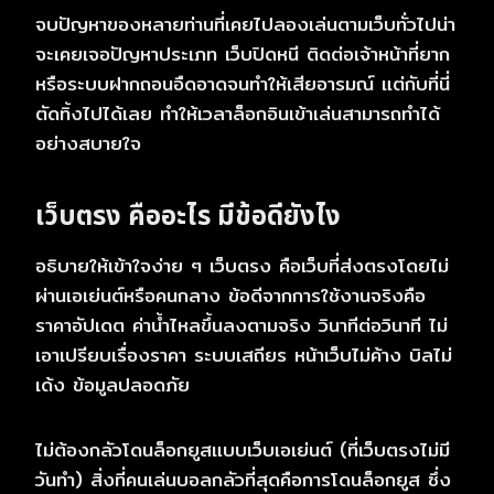
จบปัญหาของหลายท่านที่เคยไปลองเล่นตามเว็บทั่วไปน่า
จะเคยเจอปัญหาประเภท เว็บปิดหนี ติดต่อเจ้าหน้าที่ยาก
หรือระบบฝากถอนอืดอาดจนทำให้เสียอารมณ์ แต่กับที่นี่
ตัดทิ้งไปได้เลย ทำให้เวลาล็อกอินเข้าเล่นสามารถทำได้
อย่างสบายใจ
เว็บตรง คืออะไร มีข้อดียังไง
อธิบายให้เข้าใจง่าย ๆ เว็บตรง คือเว็บที่ส่งตรงโดยไม่
ผ่านเอเย่นต์หรือคนกลาง ข้อดีจากการใช้งานจริงคือ
ราคาอัปเดต ค่าน้ำไหลขึ้นลงตามจริง วินาทีต่อวินาที ไม่
เอาเปรียบเรื่องราคา ระบบเสถียร หน้าเว็บไม่ค้าง บิลไม่
เด้ง ข้อมูลปลอดภัย
ไม่ต้องกลัวโดนล็อกยูสแบบเว็บเอเย่นต์ (ที่เว็บตรงไม่มี
วันทำ) สิ่งที่คนเล่นบอลกลัวที่สุดคือการโดนล็อกยูส ซึ่ง