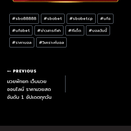
#
sbo88888
#
sbobet
#
sbobetcp
#
ufa
#
ufabet
#
ข่าวสารกีฬา
#
ทีเด็ด
#
บอลวันนี้
#
ราคาบอล
#
วิเคราะห์บอล
PREVIOUS
มวยพักยก เว็บมวย
ออนไลน์ ราคามวยสด
อันดับ 1 อัปเดตทุกวัน