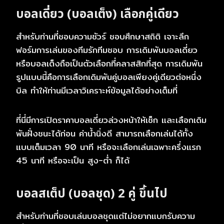
บอลเดี่ยว (บอลเต็ง) เลือกคู่เดียว
สำหรับท่านที่ชอบความชัวร์ ชอบศึกษาสถิติ เจาะลึก
ฟอร์มการเล่นของทีมรักทีมชอบ การเดิมพันบอลเดี่ยว
หรือบอลเต็งถือเป็นตัวเลือกที่คลาสสิกที่สุด การเดิมพัน
รูปแบบนี้คือการเลือกเดิมพันคู่บอลเพียงคู่เดียวต่อหนึ่ง
บิล ทำให้ท่านมีเวลาวิเคราะห์ข้อมูลได้อย่างเต็มที่
ที่นี่มีการเปิดราคาบอลเดี่ยวล่วงหน้าให้เช็ก และเลือกเดิม
พันฝั่งชนะได้ก่อน ค่าน้ำนิ่งดี สามารถเลือกเล่นได้ทั้ง
แบบเต็มเวลา 90 นาที หรือจะเลือกเล่นเฉพาะครึ่งแรก
45 นาที หรือจะเป็น สูง-ต่ำ ก็ได้
บอลสเต็ป (บอลชุด) 2 คู่ ขึ้นไป
สำหรับท่านที่ชอบเล่นบอลชุดแต่ไม่อยากแบกรับความ