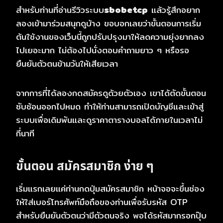
สำหรับท่านที่อ่านรีวิวระบบ
sbobetcp
แล้วรู้สึกอยาก
ลองเข้ามาร่วมสนุกดูบ้าง ขอบอกเลยว่าขั้นตอนการเริ่ม
ต้นใช้งานของเว็บนี้ถูกปรับปรุงมาให้ลดความยุ่งยากลง
ไปเยอะมาก ไม่ต้องไปนั่งตอบคำถามยาว ๆ หรือรอ
ยืนยันตัวตนข้ามวันให้เสียเวลา
จากการที่ได้ลองกดสมัครดูด้วยตัวเอง เขาได้ตัดขั้นตอน
ซับซ้อนออกไปหมด ทำให้ท่านสามารถเปิดบัญชีและเข้าสู่
ระบบเพื่อเดิมพันและดูราคาตารางบอลได้ภายในเวลาไม่
กี่นาที
ขั้นตอน สมัครสมาชิก ง่าย ๆ
เริ่มแรกเลยแค่ท่านกดปุ่มสมัครสมาชิก หน้าจอจะขึ้นช่อง
ให้ใส่เบอร์โทรศัพท์มือถือของท่านเพื่อรับรหัส OTP
สำหรับยืนยันตัวตนว่ามีตัวตนจริง พอได้รหัสมากรอกปุ๊บ