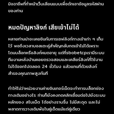
มิจฉาชีพที่ทำหน้าเว็บเลียนแบบเพื่อดักเอาข้อมูลรหัสผ่าน
ของท่าน
หมดปัญหาลิงก์ เสียเข้าไม่ได้
หลายท่านน่าจะเคยชินกับการเซฟลิงก์ทางเข้าเก่า ๆ เก็บ
ไว้ พอถึงเวลาบอลเตะคู่สำคัญกลับกดเข้าไม่ได้เพราะ
โดนบล็อกหรือลิงก์หมดอายุ แต่ที่sbobetcpเรามีระบบ
ทีมงานหลังบ้านคอยตรวจสอบและเคลียร์ลิงก์ที่ใช้งาน
ไม่ได้ออกไปตลอด 24 ชั่วโมง แล้วแทนที่ด้วยลิงก์
สำรองคุณภาพสูงทันที
ทำให้ไม่ว่าหน่วยงานค่ายอินเทอร์เน็ตจะทำการบล็อกช่อง
ทางเดิมอย่างไร ท่านก็ยังคงกดคลิกเชื่อมต่อไปยังระบบ
หลักของ สโบเบ็ต ได้อย่างราบรื่น ไม่มีสะดุด และไม่
พลาดการวางเดิมพันในคู่เด็ดแม้แต่คู่เดียว