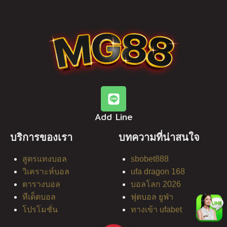
Add Line
บริการของเรา
บทความที่น่าสนใจ
สูตรแทงบอล
sbobet888
วิเคราะห์บอล
ufa dragon 168
ตารางบอล
บอลโลก 2026
ทีเด็ดบอล
ฟุตบอล ยูฟ่า
โปรโมชั่น
ทางเข้า ufabet