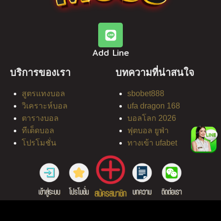
Add Line
บริการของเรา
บทความที่น่าสนใจ
สูตรแทงบอล
sbobet888
วิเคราะห์บอล
ufa dragon 168
ตารางบอล
บอลโลก 2026
ทีเด็ดบอล
ฟุตบอล ยูฟ่า
โปรโมชั่น
ทางเข้า ufabet
© Copyright 2026 All rights reserved