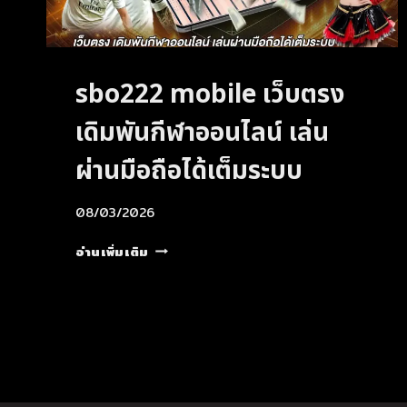
sbo222 mobile เว็บตรง
เดิมพันกีฬาออนไลน์ เล่น
ผ่านมือถือได้เต็มระบบ
08/03/2026
อ่านเพิ่มเติม