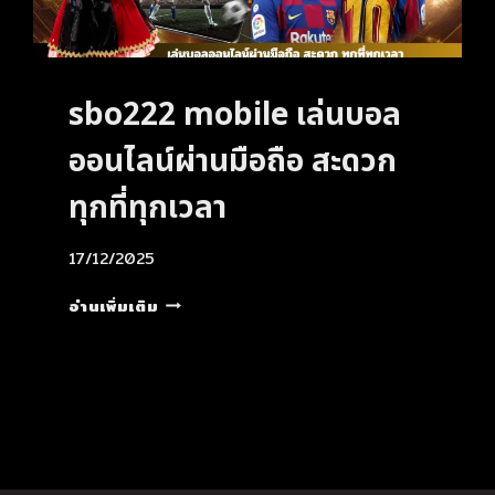
sbo222 mobile เล่นบอล
ออนไลน์ผ่านมือถือ สะดวก
ทุกที่ทุกเวลา
17/12/2025
อ่านเพิ่มเติม