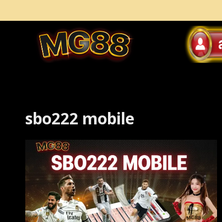
sbo222 mobile