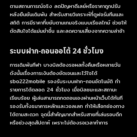
ตามสถานการณ์จริง ลดปัญหาดีเลย์หรือราคาถูกปรับ
หลังยืนยันเดิมพัน สำหรับสายวิเคราะห์ที่ดูฟอร์มทีมและ
สถิติ การมีราคาที่ขยับตามเกมจริงแบบเรียลไทม์ ช่วยให้
ตัดสินใจได้แม่นยำขึ้น และลดความเสี่ยงจากความล่าช้า
ระบบฝาก-ถอนออโต้ 24 ชั่วโมง
การเดิมพันกีฬา บางบิลต้องรอผลทั้งคืนหรือหลายวัน
ดังนั้นเรื่องการเงินต้องชัดเจนและไว้ใจได้
sbo222mobile รองรับระบบฝาก-ถอนอัตโนมัติ ทำ
รายการได้ตลอด 24 ชั่วโมง เมื่อบิลชนะและสถานะ
เรียบร้อย ผู้เล่นสามารถกดถอนเองผ่านหน้าเว็บได้ทันที
รองรับทั้งธนาคารหลักและวอลเลท ทำให้เลือกช่องทาง
ได้ตามสะดวก จุดนี้สำคัญมากสำหรับสายที่เล่นรอบดึก
หรือช่วงสุดสัปดาห์ เพราะไม่ต้องรอเวลาทำการ