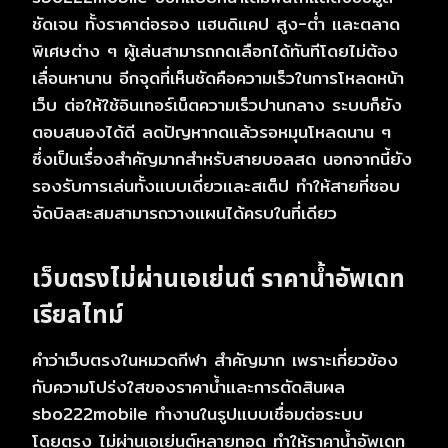
ชัดเจน ทั้งราคาต่อรอง แฮนดิแคป สูง-ต่ำ และตลาด
พิเศษต่าง ๆ ผู้เล่นสามารถกดเลือกได้ทันทีโดยไม่ต้อง
เลื่อนหานาน อีกจุดที่เห็นชัดคือความเร็วในการโหลดหน้า
เว็บ ต่อให้ใช้อินเทอร์เน็ตความเร็วปานกลาง ระบบก็ยัง
ตอบสนองได้ดี ลดปัญหากดแล้วรอหมุนโหลดนาน ๆ
ซึ่งเป็นเรื่องสำคัญมากสำหรับสายบอลสด นอกจากนี้ยัง
รองรับการเล่นทั้งแบบเดี่ยวและสเต็ป ทำให้สายที่ชอบ
จัดบิลสะสมสามารถวางแผนได้ครบในที่เดียว
เว็บตรงไม่ผ่านเอเย่นต์ ราคาน้ำอัพเดท
เรียลไทม์
คำว่าเว็บตรงในหมวดกีฬา สำคัญมาก เพราะเกี่ยวข้อง
กับความโปร่งใสของราคาน้ำและการตัดสินผล
sbo222mobile ทำงานในรูปแบบเชื่อมต่อระบบ
โดยตรง ไม่ผ่านเอเย่นต์หลายทอด ทำให้ราคาน้ำอัพเดท