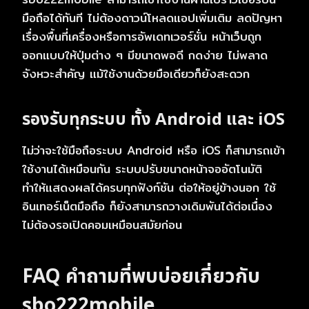
มือถือได้ทันที ไม่ต้องดาวน์โหลดแอปเพิ่มเติม ลดปัญหา
เรื่องพื้นที่เครื่องหรือการอัพเดทเวอร์ชั่น หน้าเว็บถูก
ออกแบบให้ปุ่มต่าง ๆ มีขนาดพอดี กดง่าย ไม่พลาด
จังหวะสำคัญ แม้ใช้งานด้วยมือเดียวก็ยังสะดวก
รองรับทุกระบบ ทั้ง Android และ iOS
ไม่ว่าจะใช้มือถือระบบ Android หรือ iOS ก็สามารถเข้า
ใช้งานได้เหมือนกัน ระบบปรับขนาดหน้าจออัตโนมัติ
ทำให้แสดงผลได้ครบทุกฟังก์ชัน ต่อให้อยู่ข้างนอก ใช้
อินเทอร์เน็ตมือถือ ก็ยังสามารถวางเดิมพันได้ต่อเนื่อง
ไม่ต้องรอเปิดคอมเหมือนสมัยก่อน
FAQ คำถามที่พบบ่อยเกี่ยวกับ
sbo222mobile