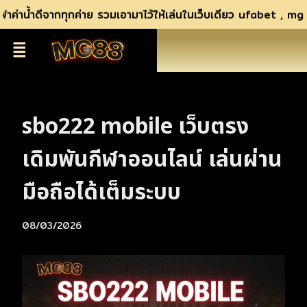
าค่าน้ำดีจากทุกค่าย รวมเอามาไว้ให้เล่นในเว็บเดียว ufabet , m
sbo222 mobile เว็บตรง
เดิมพันกีฬาออนไลน์ เล่นผ่าน
มือถือได้เต็มระบบ
08/03/2026