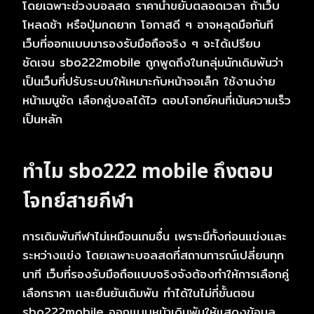
โดยเฉพาะช่วงบอลสด ราคาน้ำขยับตลอดเวลา ถ้าเว็บ
โหลดช้า หรือปุ่มกดยาก โอกาสดี ๆ อาจหลุดมือทันที
เว็บที่ออกแบบมารองรับมือถือจริง ๆ จะได้เปรียบ
ชัดเจน sbo222mobile ถูกพูดถึงในกลุ่มนักเดิมพันว่า
เป็นเว็บที่ปรับระบบให้เหมาะกับหน้าจอเล็ก ใช้งานง่าย
หน้าเมนูชัด เลือกคู่บอลได้ไว ตอบโจทย์คนที่เน้นความเร็ว
เป็นหลัก
ทำไม sbo222 mobile ถึงตอบ
โจทย์สายกีฬา
การเดิมพันกีฬาไม่เหมือนเกมอื่น เพราะมีทั้งก่อนแข่งและ
ระหว่างแข่ง โดยเฉพาะบอลสดที่สถานการณ์เปลี่ยนทุก
นาที เว็บที่รองรับมือถือแบบจริงจังต้องทำให้การเลือกคู่
เลือกราคา และยืนยันเดิมพัน ทำได้ในไม่กี่ขั้นตอน
sbo222mobile ออกแบบหน้าเดิมพันให้แสดงข้อมูล