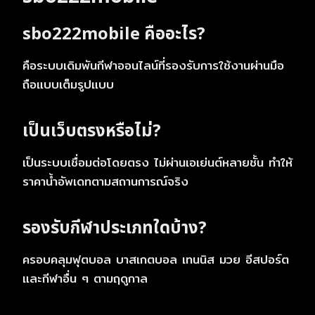
sbo222mobile คืออะไร?
คือระบบเดิมพันกีฬาออนไลน์ที่รองรับการใช้งานผ่านมือ
ถือแบบเต็มรูปแบบ
เป็นเว็บตรงหรือไม่?
เป็นระบบเชื่อมต่อโดยตรง ไม่ผ่านเอเย่นต์หลายชั้น ทำให้
ราคาน้ำอัพเดทตามสถานการณ์จริง
รองรับกีฬาประเภทใดบ้าง?
ครอบคลุมฟุตบอล บาสเกตบอล เทนนิส มวย อีสปอร์ต
และกีฬาอื่น ๆ ตามฤดูกาล