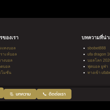
ารของเรา
บทความที่น่
ตรแทงบอล
sbobet888
คราะห์บอล
ufa dragon 1
รางบอล
บอลโลก 202
ด็ดบอล
ฟุตบอล ยูฟ่า
โมชั่น
ทางเข้า ufab
📃 บทความ
📞 ติดต่อเรา
© Copyright 2026 All rights reserved