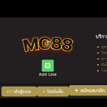
บริก
สู
วิเ
ตา
ทีเ
โปร
Add Line
➕ สมัครสมาชิก
👉 เข้าสู่ระบบ
⭐ โปรโมชั่น