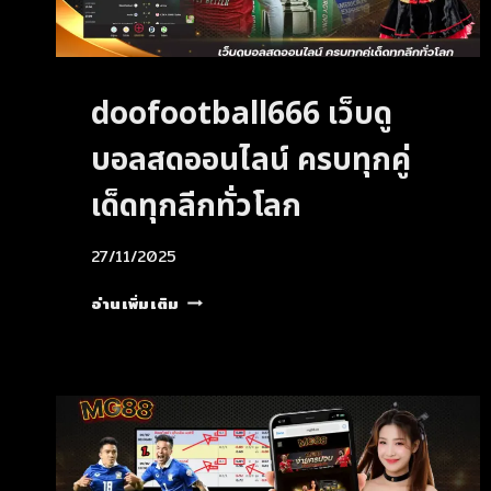
doofootball666 เว็บดู
บอลสดออนไลน์ ครบทุกคู่
เด็ดทุกลีกทั่วโลก
27/11/2025
อ่านเพิ่มเติม