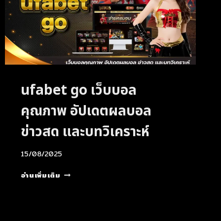
ufabet go เว็บบอล
คุณภาพ อัปเดตผลบอล
ข่าวสด และบทวิเคราะห์
15/08/2025
อ่านเพิ่มเติม