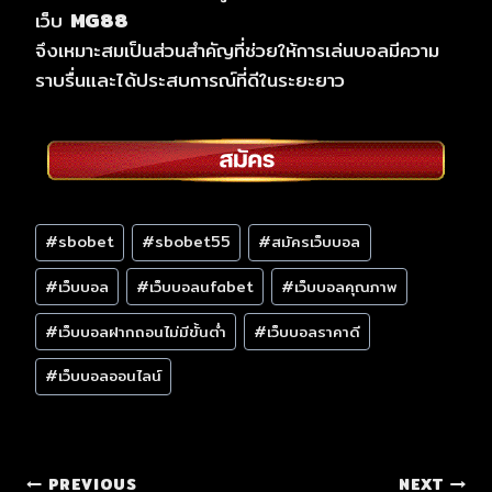
เว็บ
MG88
จึงเหมาะสมเป็นส่วนสำคัญที่ช่วยให้การเล่นบอลมีความ
ราบรื่นและได้ประสบการณ์ที่ดีในระยะยาว
#
sbobet
#
sbobet55
#
สมัครเว็บบอล
#
เว็บบอล
#
เว็บบอลufabet
#
เว็บบอลคุณภาพ
#
เว็บบอลฝากถอนไม่มีขั้นต่ำ
#
เว็บบอลราคาดี
#
เว็บบอลออนไลน์
PREVIOUS
NEXT