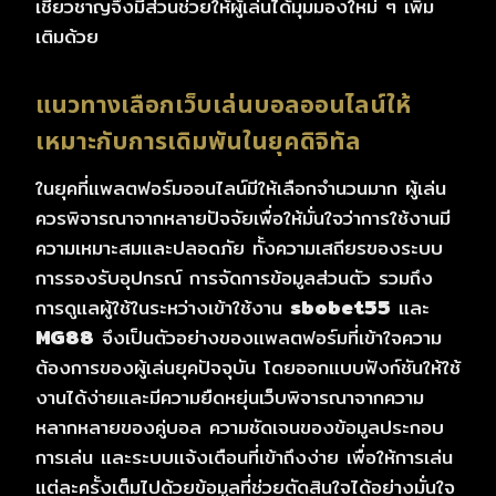
เชี่ยวชาญจึงมีส่วนช่วยให้ผู้เล่นได้มุมมองใหม่ ๆ เพิ่ม
เติมด้วย
แนวทางเลือกเว็บเล่นบอลออนไลน์ให้
เหมาะกับการเดิมพันในยุคดิจิทัล
ในยุคที่แพลตฟอร์มออนไลน์มีให้เลือกจำนวนมาก ผู้เล่น
ควรพิจารณาจากหลายปัจจัยเพื่อให้มั่นใจว่าการใช้งานมี
ความเหมาะสมและปลอดภัย ทั้งความเสถียรของระบบ
การรองรับอุปกรณ์ การจัดการข้อมูลส่วนตัว รวมถึง
การดูแลผู้ใช้ในระหว่างเข้าใช้งาน
sbobet55
และ
MG88
จึงเป็นตัวอย่างของแพลตฟอร์มที่เข้าใจความ
ต้องการของผู้เล่นยุคปัจจุบัน โดยออกแบบฟังก์ชันให้ใช้
งานได้ง่ายและมีความยืดหยุ่นเว็บพิจารณาจากความ
หลากหลายของคู่บอล ความชัดเจนของข้อมูลประกอบ
การเล่น และระบบแจ้งเตือนที่เข้าถึงง่าย เพื่อให้การเล่น
แต่ละครั้งเต็มไปด้วยข้อมูลที่ช่วยตัดสินใจได้อย่างมั่นใจ