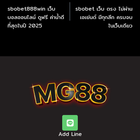
sbobet888win เว็บ
sbobet เว็บ ตรง ไม่ผ่าน
บอลออนไลน์ ดูฟรี ค่าน้ำดี
เอเย่นต์ มีทุกลีก ครบจบ
ที่สุดในปี 2025
ในเว็บเดียว
Add Line