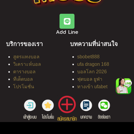
Add Line
บริการของเรา
บทความที่น่าสนใจ
สูตรแทงบอล
sbobet888
วิเคราะห์บอล
ufa dragon 168
ตารางบอล
บอลโลก 2026
ทีเด็ดบอล
ฟุตบอล ยูฟ่า
โปรโมชั่น
ทางเข้า ufabet
© Copyright 2026 All rights reserved