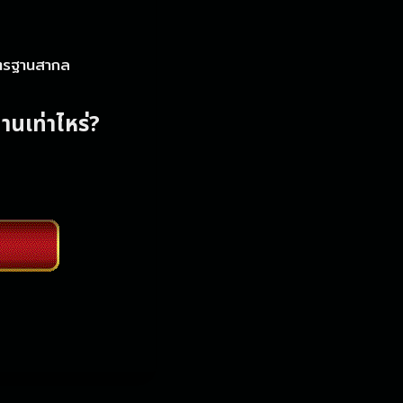
าตรฐานสากล
นเท่าไหร่?