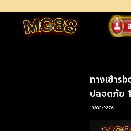
เม
ทางเข้าsbo
ปลอดภัย 
13/02/2026