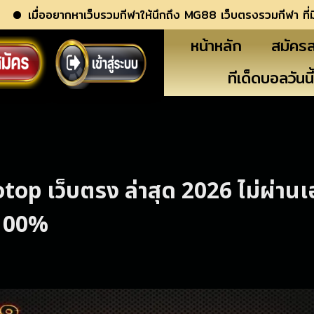
ื่ออยากหาเว็บรวมกีฬาให้นึกถึง MG88 เว็บตรงรวมกีฬา ที่มีกีฬาค
หน้าหลัก
สมัครส
ทีเด็ดบอลวันนี้
top เว็บตรง ล่าสุด 2026 ไม่ผ่านเอ
100%