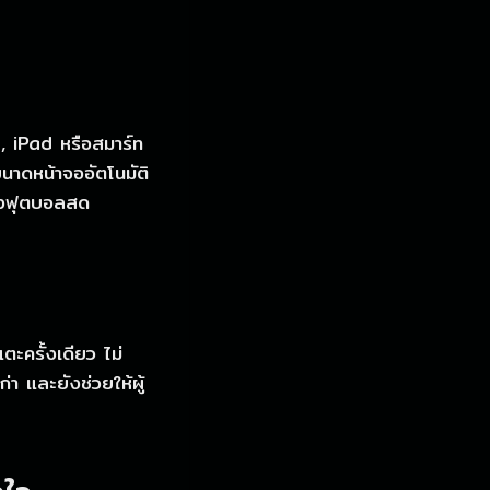
, iPad หรือสมาร์ท
นาดหน้าจออัตโนมัติ
ั้งฟุตบอลสด
ตะครั้งเดียว ไม่
่า และยังช่วยให้ผู้