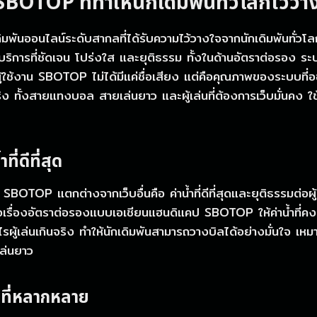
SBOTOP ที่ทำให้นักเดิมพันทั่วโลกไว้วา
มพันออนไลน์ระดับสากลที่ได้รับความไว้วางใจจากนักเดิมพันทั่ว
ริการที่ชัดเจน โปร่งใส และยุติธรรม ทั้งในด้านอัตราต่อรอง ร
ใช้งาน SBOTOP ไม่ได้มีแค่ชื่อเสียง แต่คือคุณภาพของระบบที่อ
ง ทั้งสายแทงบอล สายเล่นยาว และผู้เล่นที่ต้องการเว็บมั่นคง ใช้ง
ี่ดีที่สุด
ห้ SBOTOP แตกต่างจากเว็บอื่นคือ ค่าน้ำที่ดีที่สุดและยุติธรรมต่อผ
ื่อเรื่องอัตราต่อรองแบบเอเชียนแฮนดิแคป SBOTOP ให้ค่าน้ำที่คง
รผู้เล่นเกินจริง ทำให้นักเดิมพันสามารถวางบิลได้อย่างมั่นใจ เห
ล่นยาว
ที่หลากหลาย