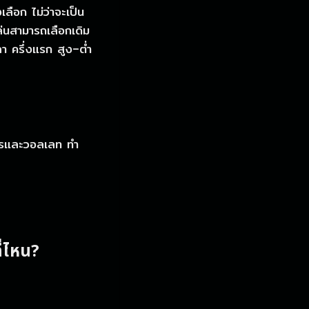
ือก ไม่ว่าจะเป็น
่นสามารถเลือกเดิม
า ครึ่งแรก สูง–ต่ำ
ารและวอลเลท ทำ
ี่ไหน?