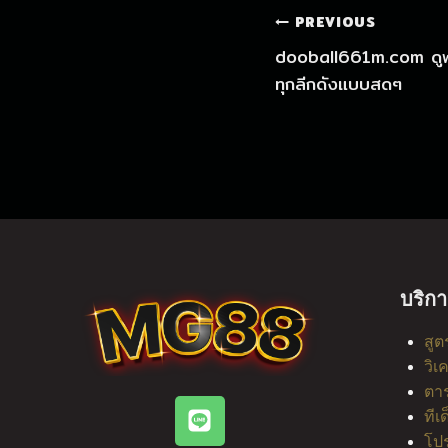
PREVIOUS
dooball661m.com ดูฟรี
ทุกลีกดังแบบสดๆ
บริก
สู
วิเ
ตา
ทีเ
โปร