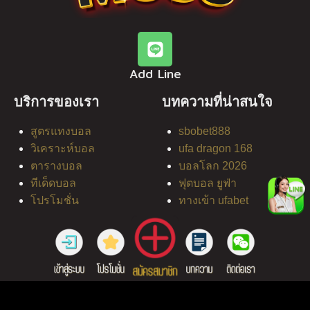
Add Line
บริการของเรา
บทความที่น่าสนใจ
สูตรแทงบอล
sbobet888
วิเคราะห์บอล
ufa dragon 168
ตารางบอล
บอลโลก 2026
ทีเด็ดบอล
ฟุตบอล ยูฟ่า
โปรโมชั่น
ทางเข้า ufabet
© Copyright 2026 All rights reserved