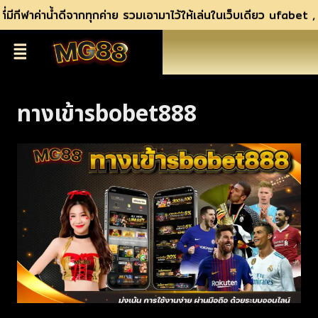
่มีกีฬาค่าน้ำดีจากทุกค่าย รวมเอามาไว้ให้เล่นในเว็บเดียว ufab
ทางเข้าsbobet888