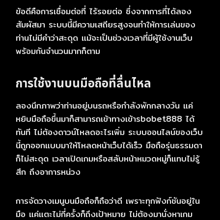
ข้อดีคือการเชื่อมต่อที่ ไร้รอยต่อ ซึ่งจากการที่ได้ลอง
สัมผัสมา ระบบนี้มีความเสถียรสูงจนทำให้การเล่นของ
ท่านไม่มีคำว่าสะดุด แม้จะเป็นช่วงเวลาที่มีผู้ใช้งานเว็บ
พร้อมกันจำนวนมากก็ตาม
การใช้งานบนมือถือที่ลื่นไหล
ลองนึกภาพว่าท่านอยู่บนรถหรือกำลังพักกลางวัน แค่
หยิบมือถือขึ้นมาก็สามารถเข้าทางเข้าsbobet888 ได้
ทันที ไม่ต้องดาวน์โหลดอะไรเพิ่ม ระบบออนไลน์ของเว็บ
นี้ถูกออกแบบมาให้โหลดหน้าเว็บได้เร็ว มือถือรุ่นธรรมดา
ก็ไม่สะดุด เวลาเปิดเกมหรือสลับหน้าหมวดหมู่ก็แทบไม่รู้
สึก ถึงอาการหน่วง
การจัดวางเมนูบนมือถือก็ถือว่าดี เพราะทุกฟังก์ชันอยู่ใน
มือ แค่แตะไม่กี่ครั้งก็ถึงเป้าหมาย ไม่ต้องมานั่งหาเกม