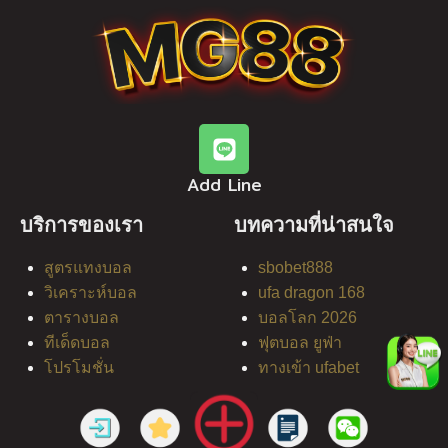
Add Line
บริการของเรา
บทความที่น่าสนใจ
สูตรแทงบอล
sbobet888
วิเคราะห์บอล
ufa dragon 168
ตารางบอล
บอลโลก 2026
ทีเด็ดบอล
ฟุตบอล ยูฟ่า
โปรโมชั่น
ทางเข้า ufabet