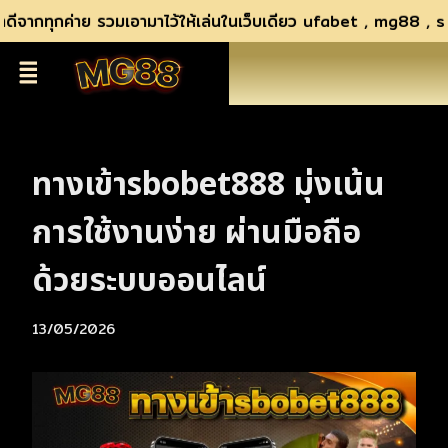
ีจากทุกค่าย รวมเอามาไว้ให้เล่นในเว็บเดียว ufabet , mg88 , sb
ทางเข้าsbobet888 มุ่งเน้น
การใช้งานง่าย ผ่านมือถือ
ด้วยระบบออนไลน์
13/05/2026