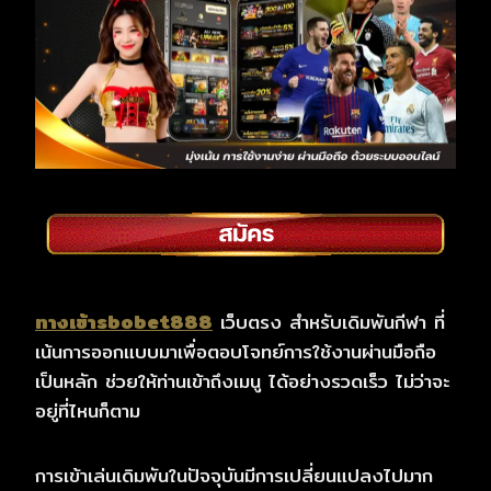
ทางเข้าsbobet888
เว็บตรง สำหรับเดิมพันกีฬา ที่
เน้นการออกแบบมาเพื่อตอบโจทย์การใช้งานผ่านมือถือ
เป็นหลัก ช่วยให้ท่านเข้าถึงเมนู ได้อย่างรวดเร็ว ไม่ว่าจะ
อยู่ที่ไหนก็ตาม
การเข้าเล่นเดิมพันในปัจจุบันมีการเปลี่ยนแปลงไปมาก