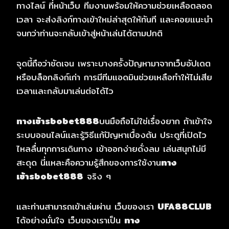
ทางไลน์ ที่หน้าเว็บ ทีมงานพร้อมให้ความช่วยเหลือตลอด
เวลา จะส่งลิงก์ทางเข้าใหม่ล่าสุดให้ทันที และคอยแนะนำ
จนกว่าท่านจะกลับเข้าสู่หน้าเล่นได้ตามปกติ
จุดนี้ถือว่าชัดเจน เพราะบางครั้งปัญหามาจากเว็บอัปเดต
หรือบล็อกลิงก์เก่า การมีทีมแอดมินช่วยเหลือทำให้ไม่เสีย
เวลาและกลับมาเล่นต่อได้ไว
ทางเข้าsbobet888
บนมือถือไม่ใช่เรื่องยาก ถ้าเข้าใจ
ระบบออนไลน์และรู้วิธีแก้ปัญหาเบื้องต้น ประตูที่เปิดไว
ไหลลื่นทุกการเดินทาง เข้าออกง่ายดั่งลม เล่นสนุกไม่มี
สะดุด นี่แหละคือความรู้สึกของการใช้งาน
ทาง
เข้าsbobet888
จริง ๆ
และท่านสามารถเข้าเล่นผ่าน เว็บของเรา
UFA88CLUB
ได้อย่างมั่นใจ เว็บของเราเป็น
ทาง