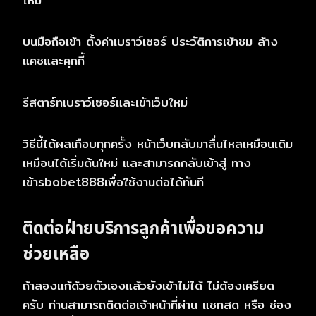
บนมือถือเข้า ตั้งค่าเบราว์เซอร์ ประวัติการเข้าชม ล้าง
แคชและคุกกี้
รีสตาร์ทเบราว์เซอร์และเข้าเว็บใหม่
วิธีนี้ได้ผลเกือบทุกครั้ง หน้าเว็บกลับมาลื่นไหลเหมือนเดิม
เหมือนได้เริ่มต้นใหม่ และสามารถกลับเข้าสู่ ทาง
เข้าsbobet888เพื่อใช้งานต่อได้ทันที
ติดต่อฝ่ายบริการลูกค้าเพื่อขอความ
ช่วยเหลือ
ถ้าลองแก้ด้วยตัวเองแล้วยังเข้าไม่ได้ ไม่ต้องเครียด
ครับ ท่านสามารถติดต่อเจ้าหน้าที่ผ่าน แชทสด หรือ ช่อง