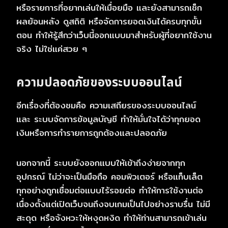
หรือรายการที่อยากเล่นให้เมื่อยมือ และยังสามารถเช็ก
ผลย้อนหลัง ดูสถิติ หรือจัดการยอดเงินได้ครบทุกขั้น
ตอน ทำให้รู้สึกว่าเว็บนี้ออกแบบมาสำหรับผู้ที่อยากใช้งาน
จริง ไม่ใช่แค่สวย ๆ
ความปลอดภัยของระบบออนไลน์
อีกเรื่องที่ต้องชมคือ ความเสถียรของระบบออนไลน์
และ ระบบจัดการข้อมูลบัญชี ทำให้มั่นใจได้ว่าทุกยอด
เงินหรือการทำรายการถูกต้องและปลอดภัย
นอกจากนี้ ระบบยังออกแบบให้เข้าถึงง่ายจากทุก
อุปกรณ์ ไม่ว่าจะเป็นมือถือ คอมพิวเตอร์ หรือแท็บเล็ต
ทุกอย่างถูกเชื่อมต่อแบบไร้รอยต่อ ทำให้การใช้งานต่อ
เนื่องตั้งแต่เปิดเว็บจนถึงจบเกมเป็นไปอย่างราบรื่น ไม่มี
สะดุด หรือจังหวะให้หงุดหงิด ทำให้ท่านสามารถเข้าเล่น