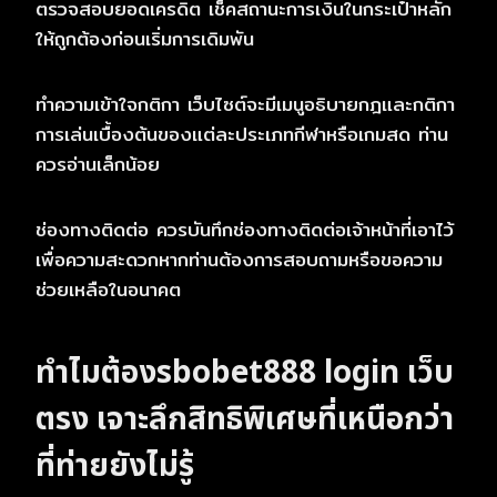
ตรวจสอบยอดเครดิต เช็คสถานะการเงินในกระเป๋าหลัก
ให้ถูกต้องก่อนเริ่มการเดิมพัน
ทำความเข้าใจกติกา เว็บไซต์จะมีเมนูอธิบายกฎและกติกา
การเล่นเบื้องต้นของแต่ละประเภทกีฬาหรือเกมสด ท่าน
ควรอ่านเล็กน้อย
ช่องทางติดต่อ ควรบันทึกช่องทางติดต่อเจ้าหน้าที่เอาไว้
เพื่อความสะดวกหากท่านต้องการสอบถามหรือขอความ
ช่วยเหลือในอนาคต
ทำไมต้องsbobet888 login เว็บ
ตรง เจาะลึกสิทธิพิเศษที่เหนือกว่า
ที่ท่ายยังไม่รู้