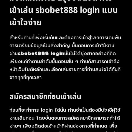
เข้าเล่น sbobet888 login แบบ
เข้าใจง่าย
สำหรับท่านที่เพิ่งเริ่มต้นและต้องการเข้าสู่โลกการเดิมพัน
การเตรียมข้อมูลเป็นสิ่งสำคัญ ขั้นตอนการเข้าใช้งาน
ผ่าน
sbobet888 login
นั้นไม่ได้ยุ่งยากอย่างที่คิด
เพียงแค่ทำตามลำดับขั้นตอนสั้น ๆ ท่านก็สามารถเข้าถึง
หน้าเว็บไซต์หลักและเลือกเล่นรายการที่ท่านสนใจได้ทันที
จากทุกที่ทุกเวลา
สมัครสมาชิกก่อนเข้าเล่น
ก่อนที่จะทำการ login ได้นั้น ท่านจำเป็นต้องมีบัญชีผู้ใช้
งานเสียก่อน โดยขั้นตอนการสมัครสมาชิกสามารถทำได้
ง่ายๆ เพียงติดต่อเจ้าหน้าที่ผ่านช่องทางที่กำหนด เพื่อ