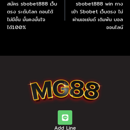
สมัคร sbobet888 เว็บ
sbobet888 win ทาง
ตรง ระดับโลก ถอนได้
เข้า Sbobet เว็บตรง ไม่
ไม่มีอั้น มั่นคงมั่นใจ
ผ่านเอเย่นต์ เดิมพัน บอล
ได้100%
ออนไลน์
Add Line