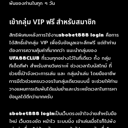
พันของท่านในทุก ๆ วัน
เข้ากลุ่ม VIP ฟรี สำหรับสมาชิก
สิทธิพิเศษหลังการใช้งาน
sbobet888 login
คือการ
ได้สิทธิ์เข้ากลุ่ม VIP เพื่อรับข้อมูลเจาะลึกฟรี แต่ถ้าท่าน
ต้องการความคุ้มค่าที่มากกว่า แนะนำกลุ่มของ
UFA88CLUB
ที่รวมทุกอย่างไว้ในที่เดียว ทั้ง กลุ่ม
ทีเด็ดกีฬา สำหรับสายวิเคราะห์ ช่วงเวลาโบนัสไทม์ ที่
ช่วยชี้เป้าจังหวะการเล่น และ กลุ่มนำเล่น โดยมืออาชีพ
การมีตัวช่วยครบวงจรในกลุ่มเดียวแบบนี้ จะช่วยให้ท่าน
วางแผนการเดิมพันได้แม่นยำและประหยัดเวลาในการหา
ข้อมูลได้ดีกว่ามากครับ
sbobet888 login
เป็นเว็บตรงเข้าใจง่ายสำหรับมือ
ใหม่ เว็บตรงชัด หน้าไว ระบบนิ่ง เข้าเล่นเมื่อไรก็ไม่พัง