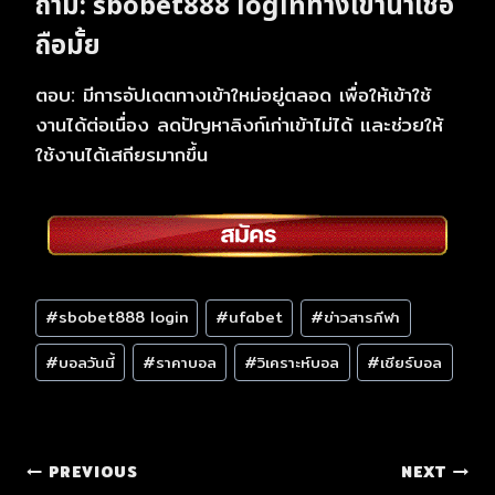
ถาม:
sbobet888 login
ทางเข้าน่าเชื่อ
ถือมั้ย
ตอบ: มีการอัปเดตทางเข้าใหม่อยู่ตลอด เพื่อให้เข้าใช้
งานได้ต่อเนื่อง ลดปัญหาลิงก์เก่าเข้าไม่ได้ และช่วยให้
ใช้งานได้เสถียรมากขึ้น
#
sbobet888 login
#
ufabet
#
ข่าวสารกีฬา
#
บอลวันนี้
#
ราคาบอล
#
วิเคราะห์บอล
#
เชียร์บอล
PREVIOUS
NEXT