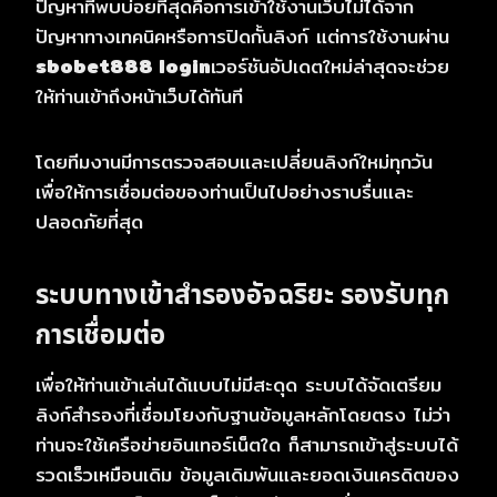
ปัญหาที่พบบ่อยที่สุดคือการเข้าใช้งานเว็บไม่ได้จาก
ปัญหาทางเทคนิคหรือการปิดกั้นลิงก์ แต่การใช้งานผ่าน
sbobet888 login
เวอร์ชันอัปเดตใหม่ล่าสุดจะช่วย
ให้ท่านเข้าถึงหน้าเว็บได้ทันที
โดยทีมงานมีการตรวจสอบและเปลี่ยนลิงก์ใหม่ทุกวัน
เพื่อให้การเชื่อมต่อของท่านเป็นไปอย่างราบรื่นและ
ปลอดภัยที่สุด
ระบบทางเข้าสำรองอัจฉริยะ รองรับทุก
การเชื่อมต่อ
เพื่อให้ท่านเข้าเล่นได้แบบไม่มีสะดุด ระบบได้จัดเตรียม
ลิงก์สำรองที่เชื่อมโยงกับฐานข้อมูลหลักโดยตรง ไม่ว่า
ท่านจะใช้เครือข่ายอินเทอร์เน็ตใด ก็สามารถเข้าสู่ระบบได้
รวดเร็วเหมือนเดิม ข้อมูลเดิมพันและยอดเงินเครดิตของ