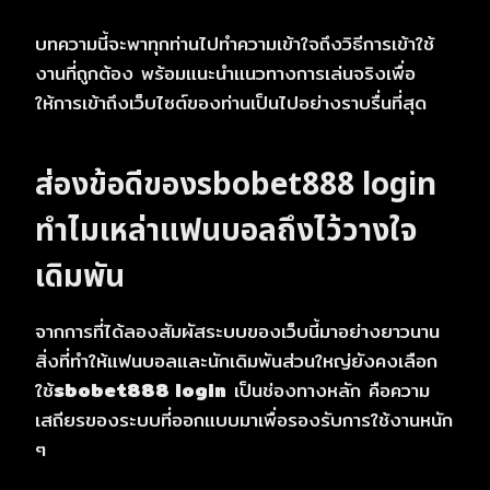
บทความนี้จะพาทุกท่านไปทำความเข้าใจถึงวิธีการเข้าใช้
งานที่ถูกต้อง พร้อมแนะนำแนวทางการเล่นจริงเพื่อ
ให้การเข้าถึงเว็บไซต์ของท่านเป็นไปอย่างราบรื่นที่สุด
ส่องข้อดีของsbobet888 login
ทำไมเหล่าแฟนบอลถึงไว้วางใจ
เดิมพัน
จากการที่ได้ลองสัมผัสระบบของเว็บนี้มาอย่างยาวนาน
สิ่งที่ทำให้แฟนบอลและนักเดิมพันส่วนใหญ่ยังคงเลือก
ใช้
sbobet888 login
เป็นช่องทางหลัก คือความ
เสถียรของระบบที่ออกแบบมาเพื่อรองรับการใช้งานหนัก
ๆ