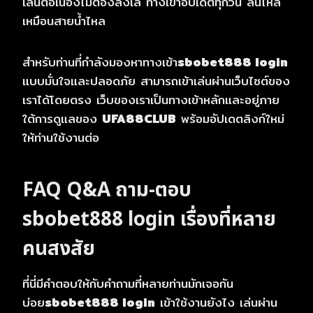
เล่นต่อเนื่องไม่ต้องลังเล ทางเข้าอัปเดตทุกวัน ลื่นไหล
เหมือนสายน้ำไหล
สำหรับท่านที่กำลังมองหาทางเข้า
sbobet888 login
แบบมั่นใจและปลอดภัย สามารถเข้าเล่นผ่านเว็บไซต์ของ
เราได้โดยตรง เว็บของเราเป็นทางเข้าหลักและอยู่ภาย
ใต้การดูแลของ
UFA88CLUB
พร้อมอัปเดตลิงก์ใหม่
ให้ท่านใช้งานต่อ
FAQ Q&A ถาม-ตอบ
sbobet888 login เรื่องที่หลาย
คนสงสัย
ที่นี่มีคำตอบให้กับคำถามที่หลายท่านมักเจอกัน
บ่อย
sbobet888 login
เข้าใช้งานยังไง เล่นผ่าน