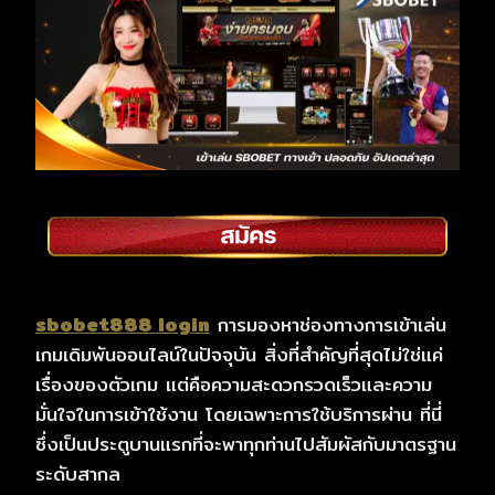
sbobet888 login
การมองหาช่องทางการเข้าเล่น
เกมเดิมพันออนไลน์ในปัจจุบัน สิ่งที่สำคัญที่สุดไม่ใช่แค่
เรื่องของตัวเกม แต่คือความสะดวกรวดเร็วและความ
มั่นใจในการเข้าใช้งาน โดยเฉพาะการใช้บริการผ่าน ที่นี่
ซึ่งเป็นประตูบานแรกที่จะพาทุกท่านไปสัมผัสกับมาตรฐาน
ระดับสากล