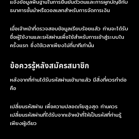
แจ้งข้อมูลพื้นฐานในการยืนยันตัวตนและการผูกบัญชีกับ
ธนาคารชั้นนำหรือวอลเลทสำหรับการจัดการเงิน
เมื่อเจ้าหน้าที่ตรวจสอบข้อมูลเรียบร้อยแล้ว ท่านจะได้รับ
ชื่อผู้ใช้งานและรหัสผ่านเพื่อใช้สำหรับการเข้าสู่ระบบใน
ครั้งแรก ซึ่งใช้เวลาเพียงไม่กี่นาทีเท่านั้น
ข้อควรรู้หลังสมัครสมาชิก
หลังจากที่ท่านได้รับรหัสผ่านเข้ามาแล้ว มีสิ่งที่ควรทำต่อ
คือ
เปลี่ยนรหัสผ่าน เพื่อความปลอดภัยสูงสุด ท่านควร
เปลี่ยนรหัสผ่านที่ได้รับจากเจ้าหน้าที่ให้เป็นรหัสที่ท่านรู้
เพียงผู้เดียว