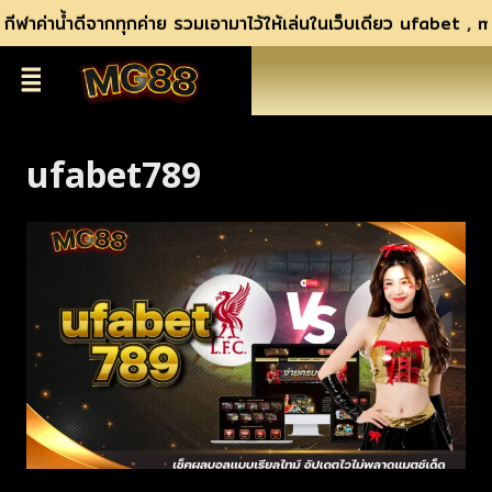
ีกีฬาค่าน้ำดีจากทุกค่าย รวมเอามาไว้ให้เล่นในเว็บเดียว ufabet
ufabet789