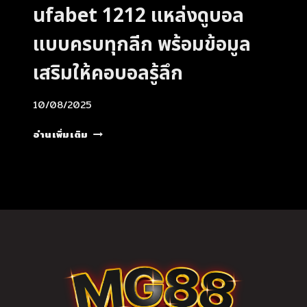
ufabet 1212 แหล่งดูบอล
แบบครบทุกลีก พร้อมข้อมูล
เสริมให้คอบอลรู้ลึก
10/08/2025
อ่านเพิ่มเติม