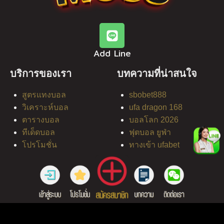
Add Line
บริการของเรา
บทความที่น่าสนใจ
สูตรแทงบอล
sbobet888
วิเคราะห์บอล
ufa dragon 168
ตารางบอล
บอลโลก 2026
ทีเด็ดบอล
ฟุตบอล ยูฟ่า
โปรโมชั่น
ทางเข้า ufabet
© Copyright 2026 All rights reserved