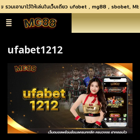
ค่าย รวมเอามาไว้ให้เล่นในเว็บเดียว ufabet , mg88 , sbobet, M
ufabet1212