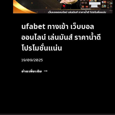
ufabet ทางเข้า เว็บบอล
ออนไลน์ เล่นมันส์ ราคาน้ำดี
โปรโมชั่นแน่น
19/09/2025
อ่านเพิ่มเติม