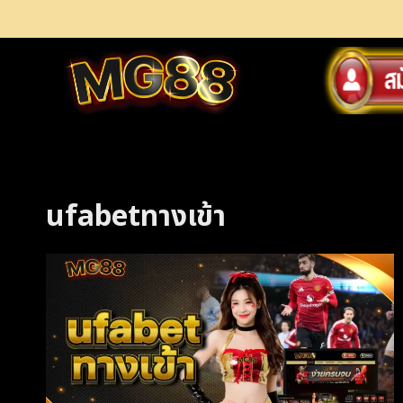
ufabetทางเข้า