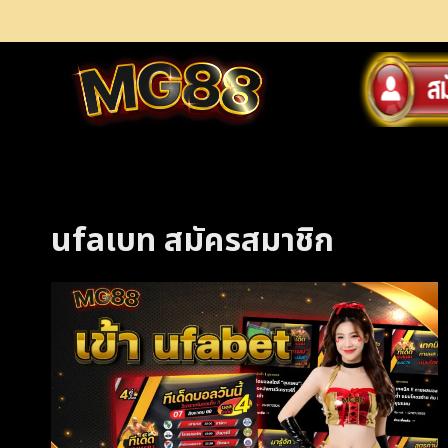
ufaเบท สมัครสมาชิก