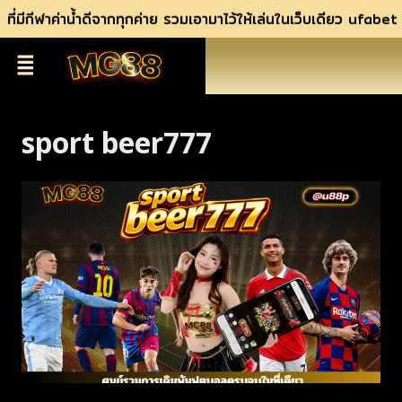
ที่มีกีฬาค่าน้ำดีจากทุกค่าย รวมเอามาไว้ให้เล่นในเว็บเดียว ufa
sport beer777