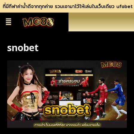
ที่มีกีฬาค่าน้ำดีจากทุกค่าย รวมเอามาไว้ให้เล่นในเว็บเดียว ufa
snobet