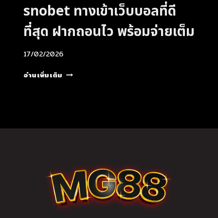
snobet ทางเข้าเว็บบอลที่ดี
ที่สุด ฝากถอนไว พร้อมจ่ายเต็ม
17/02/2026
อ่านเพิ่มเติม