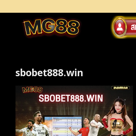
sbobet888.win