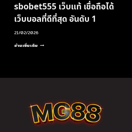
sbobet555 เว็บแท้ เชื่อถือได้
เว็บบอลที่ดีที่สุด อันดับ 1
21/02/2026
อ่านเพิ่มเติม