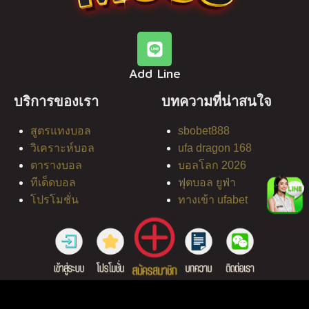
Add Line
บริการของเรา
บทความที่น่าสนใจ
สูตรแทงบอล
sbobet888
วิเคราะห์บอล
ufa dragon 168
ตารางบอล
บอลโลก 2026
ทีเด็ดบอล
ฟุตบอล ยูฟ่า
โปรโมชั่น
ทางเข้า ufabet
© Copyright 2026 All rights reserved