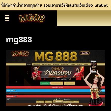
ี่มีกีฬาค่าน้ำดีจากทุกค่าย รวมเอามาไว้ให้เล่นในเว็บเดียว ufab
mg888