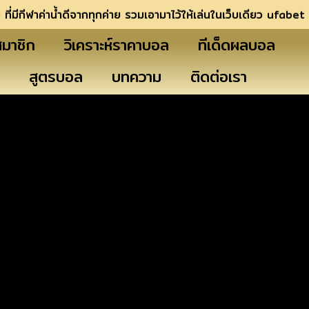
่มีกีฬาค่าน้ำดีจากทุกค่าย รวมเอามาไว้ให้เล่นในเว็บเดียว ufab
มาชิก
วิเคราะห์ราคาบอล
ทีเด็ดผลบอล
สูตรบอล
บทความ
ติดต่อเรา