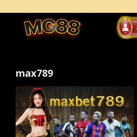
max789