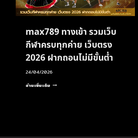
max789 ทางเข้า รวมเว็บ
กีฬาครบทุกค่าย เว็บตรง
2026 ฝากถอนไม่มีขั้นต่ำ
24/04/2026
อ่านเพิ่มเติม