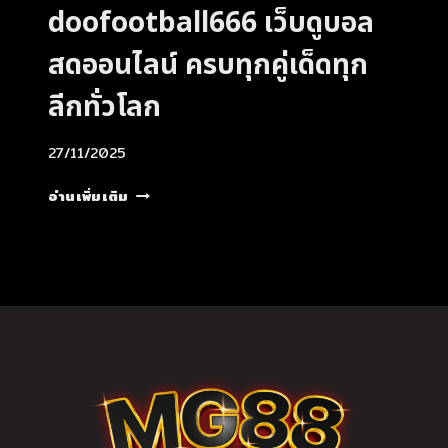
doofootball666 เว็บดูบอล
สดออนไลน์ ครบทุกคู่เด็ดทุก
ลีกทั่วโลก
27/11/2025
อ่านเพิ่มเติม