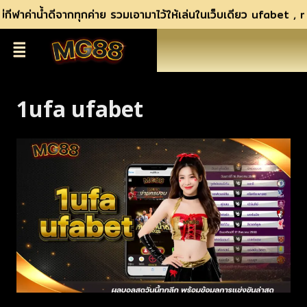
มีกีฬาค่าน้ำดีจากทุกค่าย รวมเอามาไว้ให้เล่นในเว็บเดียว ufabet
1ufa ufabet