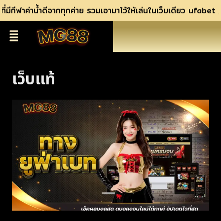
ี่มีกีฬาค่าน้ำดีจากทุกค่าย รวมเอามาไว้ให้เล่นในเว็บเดียว ufab
เว็บแท้