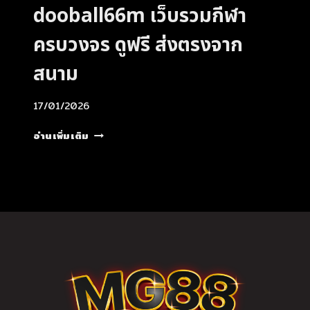
dooball66m เว็บรวมกีฬา
ครบวงจร ดูฟรี ส่งตรงจาก
สนาม
17/01/2026
อ่านเพิ่มเติม