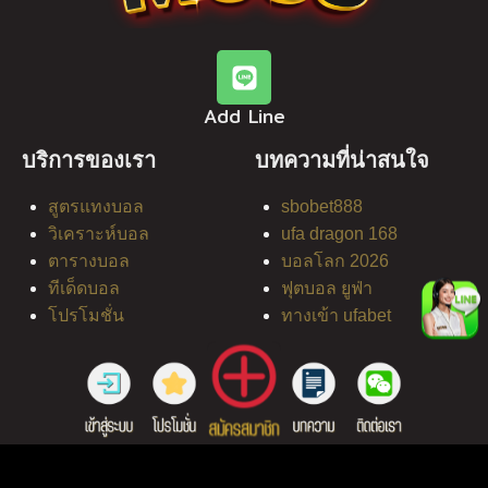
Add Line
บริการของเรา
บทความที่น่าสนใจ
สูตรแทงบอล
sbobet888
วิเคราะห์บอล
ufa dragon 168
ตารางบอล
บอลโลก 2026
ทีเด็ดบอล
ฟุตบอล ยูฟ่า
โปรโมชั่น
ทางเข้า ufabet
© Copyright 2026 All rights reserved