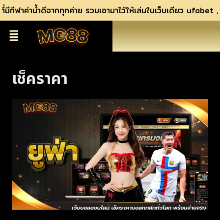
่มีกีฬาค่าน้ำดีจากทุกค่าย รวมเอามาไว้ให้เล่นในเว็บเดียว ufabe
เช็คราคา