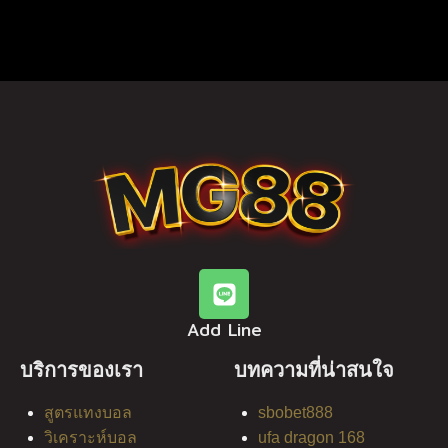
Add Line
บริการของเรา
บทความที่น่าสนใจ
สูตรแทงบอล
sbobet888
วิเคราะห์บอล
ufa dragon 168