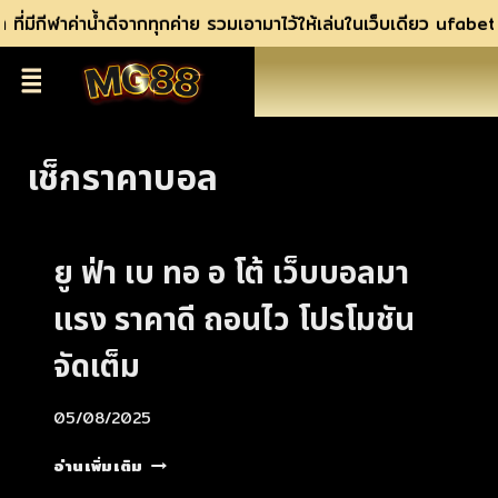
 ที่มีกีฬาค่าน้ำดีจากทุกค่าย รวมเอามาไว้ให้เล่นในเว็บเดียว uf
เช็กราคาบอล
ยู ฟ่า เบ ทอ อ โต้ เว็บบอลมา
แรง ราคาดี ถอนไว โปรโมชัน
จัดเต็ม
05/08/2025
อ่านเพิ่มเติม