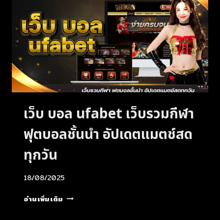
เว็บ บอล ufabet เว็บรวมกีฬา
ฟุตบอลชั้นนำ อัปเดตแมตช์สด
ทุกวัน
18/08/2025
อ่านเพิ่มเติม