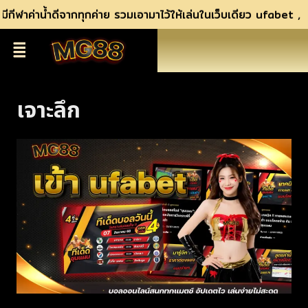
กีฬาค่าน้ำดีจากทุกค่าย รวมเอามาไว้ให้เล่นในเว็บเดียว ufabet ,
เจาะลึก