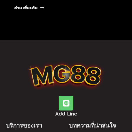
อ่านเพิ่มเติม
Add Line
บริการของเรา
บทความที่น่าสนใจ