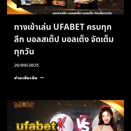
ทางเข้าเล่น UFABET ครบทุก
ลีก บอลสเต็ป บอลเต็ง จัดเต็ม
ทุกวัน
26/08/2025
อ่านเพิ่มเติม