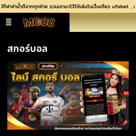
มีกีฬาค่าน้ำดีจากทุกค่าย รวมเอามาไว้ให้เล่นในเว็บเดียว ufabet
สกอร์บอล