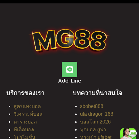
Add Line
บริการของเรา
บทความที่น่าสนใจ
สูตรแทงบอล
sbobet888
วิเคราะห์บอล
ufa dragon 168
ตารางบอล
บอลโลก 2026
ทีเด็ดบอล
ฟุตบอล ยูฟ่า
โปรโมชั่น
ทางเข้า ufabet