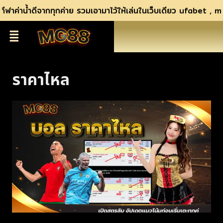
ีฬาค่าน้ำดีจากทุกค่าย รวมเอามาไว้ให้เล่นในเว็บเดียว ufabet ,
ราคาไหล