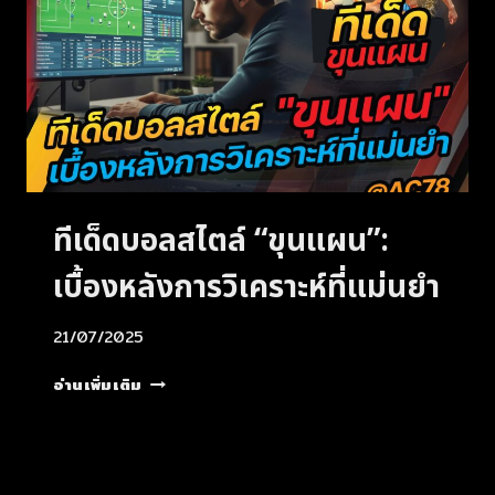
ทีเด็ดบอลสไตล์ “ขุนแผน”:
เบื้องหลังการวิเคราะห์ที่แม่นยำ
21/07/2025
อ่านเพิ่มเติม