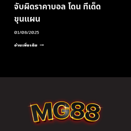
จับผิดราคาบอล โดน ทีเด็ด
ขุนแผน
01/08/2025
อ่านเพิ่มเติม