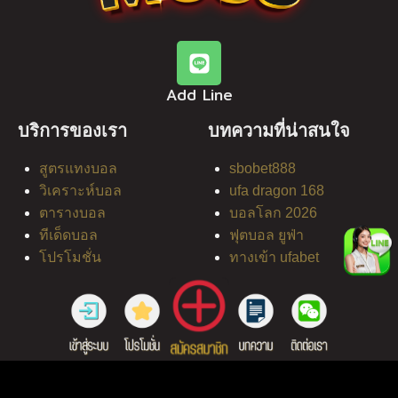
Add Line
บริการของเรา
บทความที่น่าสนใจ
สูตรแทงบอล
sbobet888
วิเคราะห์บอล
ufa dragon 168
ตารางบอล
บอลโลก 2026
ทีเด็ดบอล
ฟุตบอล ยูฟ่า
โปรโมชั่น
ทางเข้า ufabet
© Copyright 2026 All rights reserved