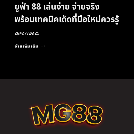
ยูฟ่า 88 เล่นง่าย จ่ายจริง
พร้อมเทคนิคเด็ดที่มือใหม่ควรรู้
29/07/2025
อ่านเพิ่มเติม