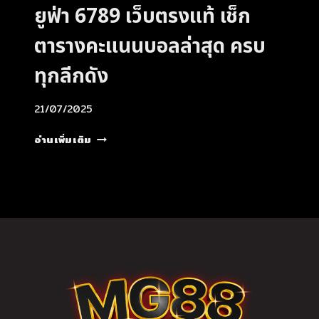
ยูฟ่า 6789 เว็บตรงแท้ เช็ก
ตารางคะแนนบอลล่าสุด ครบ
ทุกลีกดัง
21/07/2025
อ่านเพิ่มเติม