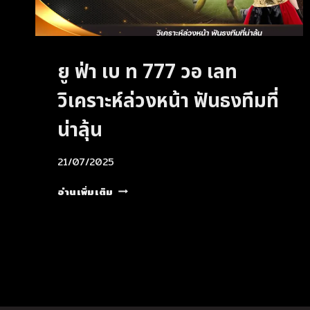
ยู ฟ่า เบ ท 777 วอ เลท
วิเคราะห์ล่วงหน้า ฟันธงทีมที่
น่าลุ้น
21/07/2025
อ่านเพิ่มเติม