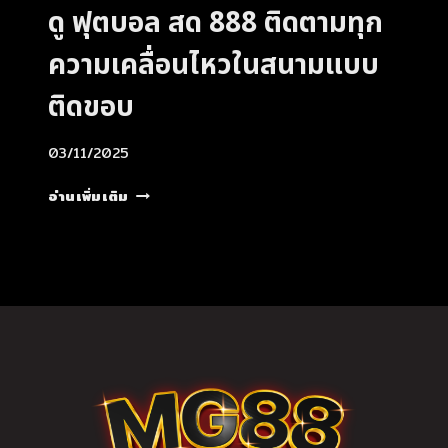
ดู ฟุตบอล สด 888 ติดตามทุก
ความเคลื่อนไหวในสนามแบบ
ติดขอบ
03/11/2025
อ่านเพิ่มเติม