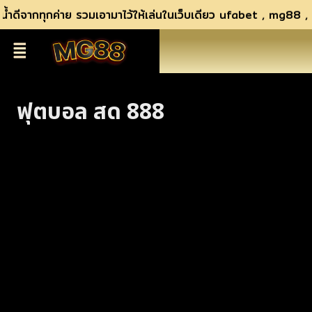
่าน้ำดีจากทุกค่าย รวมเอามาไว้ให้เล่นในเว็บเดียว ufabet , mg8
ฟุตบอล สด 888