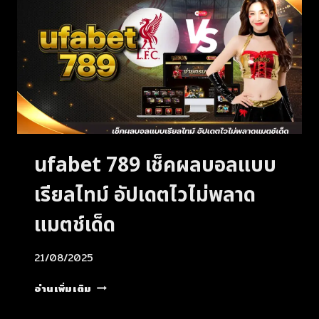
ufabet 789 เช็คผลบอลแบบ
เรียลไทม์ อัปเดตไวไม่พลาด
แมตช์เด็ด
21/08/2025
อ่านเพิ่มเติม