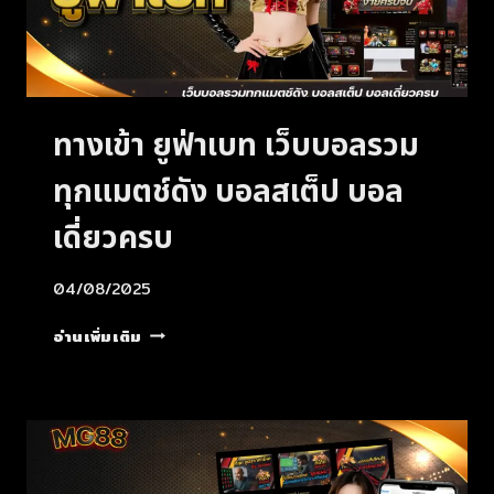
ทางเข้า ยูฟ่าเบท เว็บบอลรวม
ทุกแมตช์ดัง บอลสเต็ป บอล
เดี่ยวครบ
04/08/2025
อ่านเพิ่มเติม