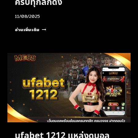
ครบทุกลีกดัง
11/08/2025
อ่านเพิ่มเติม
ufabet 1212 แหล่งดูบอล