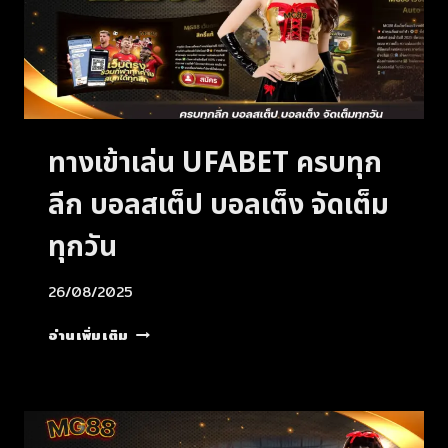
ทางเข้าเล่น UFABET ครบทุก
ลีก บอลสเต็ป บอลเต็ง จัดเต็ม
ทุกวัน
26/08/2025
อ่านเพิ่มเติม