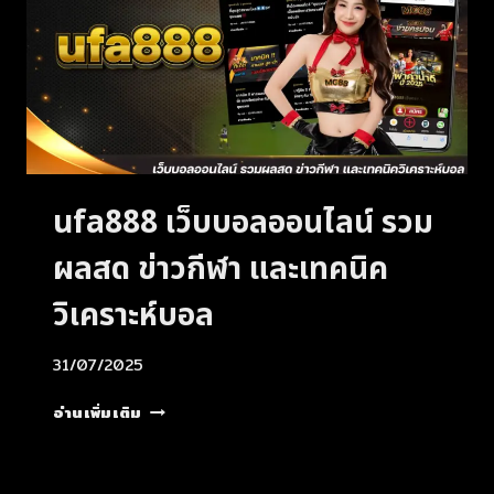
ufa888 เว็บบอลออนไลน์ รวม
ผลสด ข่าวกีฬา และเทคนิค
วิเคราะห์บอล
31/07/2025
อ่านเพิ่มเติม